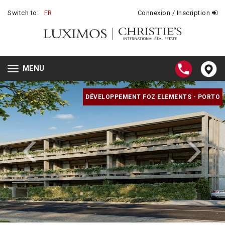
Switch to:
FR
Connexion / Inscription
MENU
Toggle
navigation
DÉVELOPPEMENT FOZ ELEMENTS - PORTO