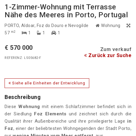
1-Zimmer-Wohnung mit Terrasse
Nähe des Meeres in Porto, Portugal
PORTO
, Aldoar, Foz do Douro e Nevogilde
Wohnung
m2
57
1
1
1
€ 570 000
Zum verkauf
Zurück zur Suche
REFERENZ: LS05682-F
Siehe alle Einheiten der Entwicklung
Beschreibung
Diese
Wohnung
mit einem Schlafzimmer befindet sich in
der Siedlung
Foz Elements
und zeichnet sich durch die
Qualität ihrer Außenbereiche und ihre privilegierte Lage
in
Foz
, einer der beliebtesten Wohngegenden der Stadt Porto,
nur
wenige Minuten vom Meer entfernt
, aus.