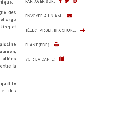
PARTAGER SUR:
stique
.
gre des
ENVOYER À UN AMI:
echarge
rking
et
TÉLÉCHARGER BROCHURE:
piscine
PLANT (PDF):
réunion
,
es
allées
VOIR LA CARTE:
entre la
quillité
et des