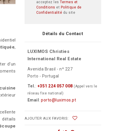
acceptez les
Termes et
Conditions
et
Politique de
Confidentialité
du site
Détails du Contact
identiel
stiquée
,
LUXIMOS Christies
International Real Estate
ter d'un
Avenida Brasil - nº 227
 moments
Porto - Portugal
Tel.
:
+351 224 057 008
(Appel vers le
uisine
réseau fixe national)
extérieur
Email
:
porto@luximos.pt
cellente
AJOUTER AUX FAVORIS:
 détails
découpe