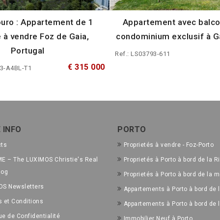
uro : Appartement de 1
Appartement avec balco
à vendre Foz de Gaia,
condominium exclusif à Ga
Portugal
Ref.: LS03793-611
€ 315 000
M3-A4BL-T1
 INFO
PORTO
cts
Proprietés à vendre - Foz-Porto
E – The LUXIMOS Christie's Real
Proprietés à Porto à bord de la R
log
Proprietés à Porto à bord de la m
OS Newsletters
Appartements à Porto à bord de l
 et Conditions
Appartements à Porto à bord de 
ue de Confidentialité
Immobilier Neuf à Porto