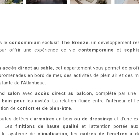
s le
condominium
exclusif
The Breeze
, un développement rés
our offrir une expérience de vie
contemporaine
et
sophi
n
accès direct au sable
, cet appartement vous permet de profi
s promenades en bord de mer, des activités de plein air et des
ante de l'Atlantique.
nd salon
avec
accès direct au balcon
, complété par une
c
e bain pour
les invités. La relation fluide entre l'intérieur et l'
ation de
confort et de bien-être
.
toutes dotées d'
armoires
en bois
ou de dressings
et d'une ex
ée. Les
finitions de haute qualité
et l'attention portée aux
e le système de
climatisation
, les
cadres de fenêtres à 