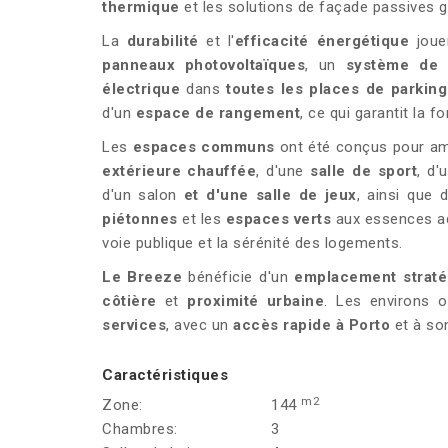
thermique
et les solutions de façade passives 
La
durabilité
et l'
efficacité énergétique
jouen
panneaux photovoltaïques
, un
système de c
électrique
dans
toutes les places de parking
d'un
espace de rangement
, ce qui garantit la 
Les
espaces communs
ont été conçus pour amél
extérieure chauffée
, d'une
salle de sport
, d
d'un salon
et d'une salle de jeux
, ainsi que 
piétonnes
et les
espaces verts
aux essences ada
voie publique et la sérénité des logements.
Le Breeze
bénéficie d'un
emplacement straté
côtière
et
proximité urbaine
. Les environs 
services
, avec un
accès rapide à Porto
et à son
Caractéristiques
m2
Zone:
144
Chambres:
3