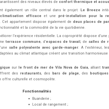
garantissent des niveaux élevés de
confort thermique et acou
t également un rôle central dans le projet.
Le Breeze
intè
limatisation efficace
et une
pré-installation pour la r
. Cet appartement dispose également de
deux places de pa
fonctionnalité et la commodité de la vie quotidienne.
iorer l'expérience résidentielle. La copropriété dispose d'une
'une
terrasse commune
, d'
espaces de travail
, de
salles de 
d'une
salle polyvalente avec garde-manger
. A l'extérieur, l
ptées au climat atlantique créent une transition harmonieuse 
gique
sur
le front de mer de Vila Nova de Gaia
, alliant
tran
offrent des
restaurants
, des
bars de plage
, des
boutiques
 offre culturelle et cosmopolite.
Fonctionnalités
Buanderie ;
Local de rangement ;