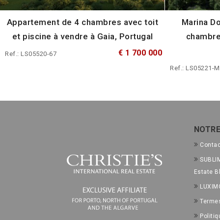
Appartement de 4 chambres avec toit
Marina Do
et piscine à vendre à Gaia, Portugal
chambre 
€ 1 700 000
Ref.: LS05520-67
Ref.: LS05221-
NOTRE
Conta
SUBLIM
Estate B
LUXIM
Termes
Politiq