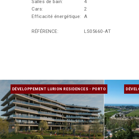
Salles de bain:
4
Cars:
2
Efficacité énergétique:
A
RÉFÉRENCE:
LS05660-AT
DÉVELOPPEMENT LURION RESIDENCES - PORTO
DÉVEL