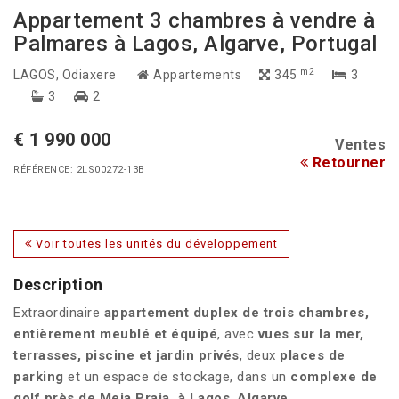
Appartement 3 chambres à vendre à
Palmares à Lagos, Algarve, Portugal
m2
LAGOS
, Odiaxere
Appartements
345
3
3
2
€ 1 990 000
Ventes
Retourner
RÉFÉRENCE: 2LS00272-13B
Voir toutes les unités du développement
Description
Extraordinaire
appartement duplex de trois chambres,
entièrement meublé et équipé
, avec
vues sur la mer,
terrasses, piscine et jardin privés
, deux
places de
parking
et un espace de stockage, dans un
complexe de
golf près de Meia Praia, à Lagos
,
Algarve
.