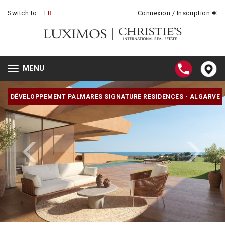
Switch to:
FR
Connexion / Inscription
MENU
Toggle
navigation
DÉVELOPPEMENT PALMARES SIGNATURE RESIDENCES - ALGARVE