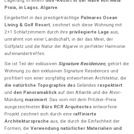
Lagerung, in einem
Golf-Resort in der Nähe von Meia
Praia, in Lagos
,
Algarve
.
Eingebettet in das prestigeträchtige
Palmares Ocean
Living & Golf Resort
, zeichnet sich diese Wohnung mit
2+1 Schlafzimmern durch ihre
privilegierte Lage
aus,
umrahmt von einer Landschaft, in der das Meer, der
Golfplatz und die Natur der Algarve in perfekter Harmonie
aufeinandertreffen.
Sie ist Teil der exklusiven
Signature Residenzen,
gehört die
Wohnung zu den exklusiven Signature Residences und
profitiert von einer sorgfältig entworfenen Architektur, die
die natürliche Topographie des
Geländes
respektiert
und
den Panoramablick
auf den Atlantik und die Alvor-
Mündung
maximiert
. Das vom mit dem Pritzker-Preis
ausgezeichneten
Büro RCR Arquitectes
entworfene
Projekt zeichnet sich durch eine
raffinierte
Architektursprache
aus, die durch die Einfachheit der
Formen, die
Verwendung natürlicher Materialien und