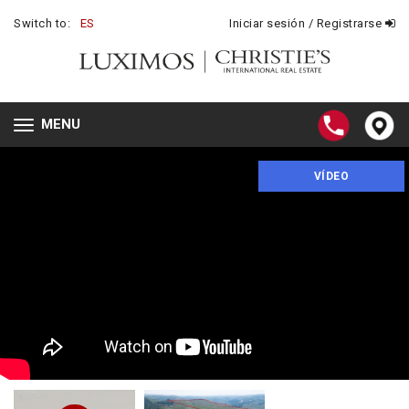
Switch to:
ES
Iniciar sesión / Registrarse
MENU
Toggle
navigation
VÍDEO