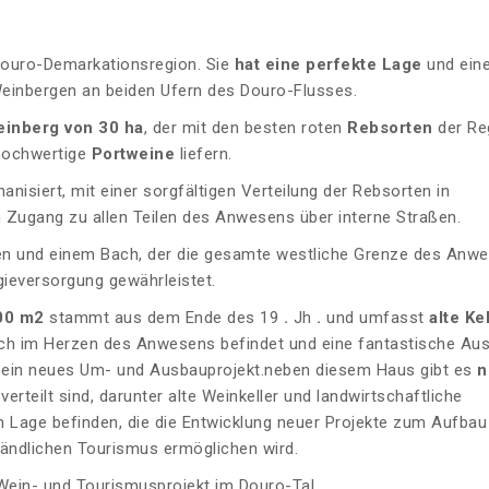
 Douro-Demarkationsregion. Sie
hat eine perfekte Lage
und ein
einbergen an beiden Ufern des Douro-Flusses.
einberg von 30 ha
, der mit den besten roten
Rebsorten
der Re
ochwertige
Portweine
liefern.
anisiert, mit einer sorgfältigen Verteilung der Rebsorten in
 Zugang zu allen Teilen des Anwesens über interne Straßen.
inen und einem Bach, der die gesamte westliche Grenze des Anw
gieversorgung gewährleistet.
00 m2
stammt aus dem Ende des 19
.
Jh
.
und umfasst
alte Kel
ich im Herzen des Anwesens befindet und eine fantastische Aus
ür ein neues Um- und Ausbauprojekt.neben diesem Haus gibt es
n
erteilt sind, darunter alte Weinkeller und landwirtschaftliche
en Lage befinden, die die Entwicklung neuer Projekte zum Aufbau
ländlichen Tourismus ermöglichen wird.
Wein- und Tourismusprojekt im Douro-Tal.