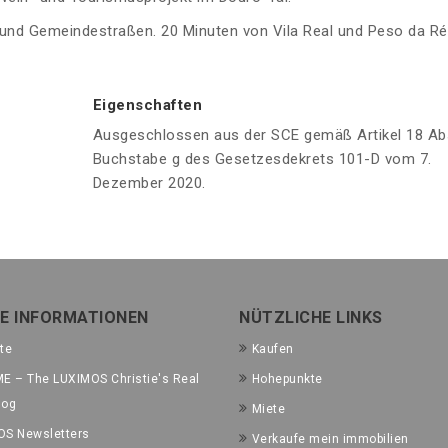
 und Gemeindestraßen. 20 Minuten von Vila Real und Peso da R
Eigenschaften
Ausgeschlossen aus der SCE gemäß Artikel 18 Ab
Buchstabe g des Gesetzesdekrets 101-D vom 7.
Dezember 2020.
E INFORMATIONEN
NÜTZLICHE LINKS
te
Kaufen
E – The LUXIMOS Christie's Real
Hohepunkte
log
Miete
OS Newsletters
Verkaufe mein immobilien