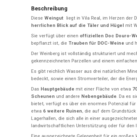
Beschreibung
Diese
Weingut
liegt in Vila Real, im Herzen der
herrlichen Blick auf die Täler und Hügel
mit W
Sie verfügt über einen
offiziellen Doc Douro-W
bepflanzt ist, die
Trauben für DOC-Weine
und h
Der Weinberg ist vollständig strukturiert und mech
gekennzeichneten Parzellen und einem einfachen
Es gibt reichlich Wasser aus drei natürlichen M
bedeckt, sowie einen Stromverteiler, der die Ener
Das
Hauptgebäude
mit einer Fläche von etwa
7
Scheunen
und andere
Nebengebäude
. Da es s
bietet, verfügt es über ein enormes Potenzial f
etwa
6 weitere Ruinen
, die auf dem Grundstück v
Lagerhallen, die sich alle in einer ausgezeichnet
landwirtschaftlichen Unterstützung oder für den 
Eine ausgezeichnete Gelegenheit für ein großes 