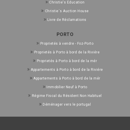
Christie's Education
Christie´s Auction House
Livre de Réclamations
PORTO
Proprietés à vendre - Foz-Porto
Proprietés à Porto à bord de la Riviére
Proprietés à Porto à bord de la mér
Appartements à Porto à bord de la Riviére
Appartements à Porto à bord de la mér
Immobilier Neuf à Porto
Régime Fiscal du Résident Non Habituel
Déménager vers le portugal