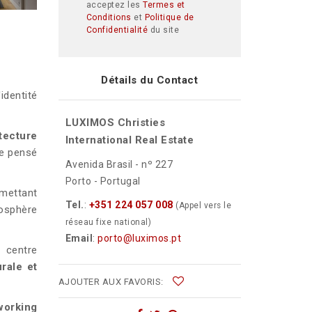
acceptez les
Termes et
Conditions
et
Politique de
Confidentialité
du site
Détails du Contact
dentité
LUXIMOS Christies
itecture
International Real Estate
ce pensé
Avenida Brasil - nº 227
Porto - Portugal
rmettant
Tel.
:
+351 224 057 008
(Appel vers le
osphère
réseau fixe national)
Email
:
porto@luximos.pt
 centre
urale et
AJOUTER AUX FAVORIS:
working