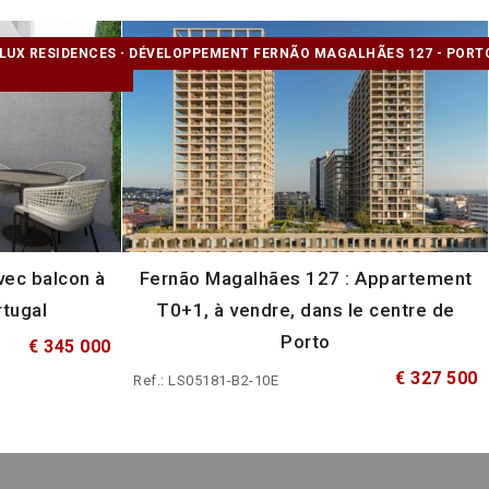
LUX RESIDENCES -
DÉVELOPPEMENT FERNÃO MAGALHÃES 127 - PORT
vec balcon à
Fernão Magalhães 127 : Appartement
rtugal
T0+1, à vendre, dans le centre de
Porto
€ 345 000
€ 327 500
Ref.: LS05181-B2-10E