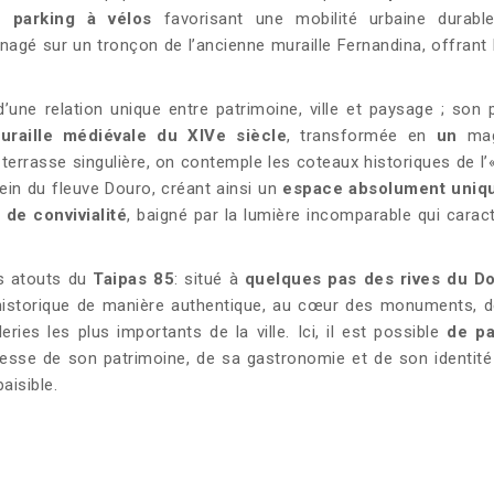
 parking à vélos
favorisant une mobilité urbaine durabl
agé sur un tronçon de l’ancienne muraille Fernandina, offrant 
d’une relation unique entre patrimoine, ville et paysage ; son p
uraille médiévale du XIVe siècle
, transformée en
un
mag
 terrasse singulière, on contemple les coteaux historiques de l’«
rein du fleuve Douro, créant ainsi un
espace absolument uniq
de convivialité
, baigné par la lumière incomparable qui caract
s atouts du
Taipas 85
: situé à
quelques pas des rives du D
historique de manière authentique, au cœur des monuments, d
ries les plus importants de la ville. Ici, il est possible
de pa
hesse de son patrimoine, de sa gastronomie et de son identité
aisible.