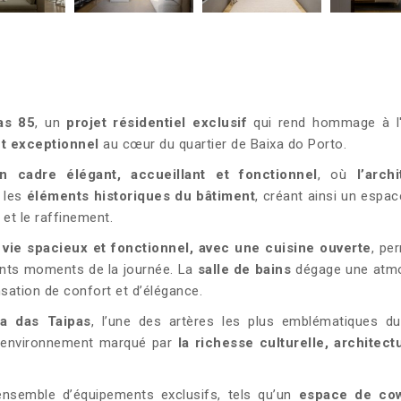
as 85
, un
projet
résidentiel exclusif
qui rend hommage à l'i
 exceptionnel
au cœur du quartier de Baixa do Porto.
n cadre élégant, accueillant et fonctionnel
, où
l’arch
 les
éléments historiques du bâtiment
, créant ainsi un espa
 et le raffinement.
vie spacieux et fonctionnel, avec une cuisine ouverte
, pe
rents moments de la journée. La
salle de bains
dégage une atm
ensation de confort et d’élégance.
a das Taipas
, l’une des artères les plus emblématiques du
un environnement marqué par
la richesse culturelle, architect
nsemble d’équipements exclusifs, tels qu’un
espace de co