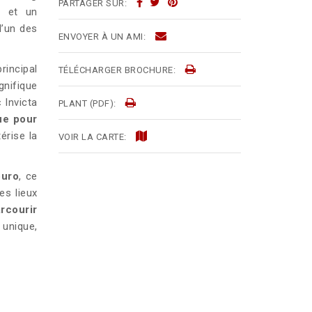
PARTAGER SUR:
e et un
l’un des
ENVOYER À UN AMI:
rincipal
TÉLÉCHARGER BROCHURE:
nifique
 Invicta
PLANT (PDF):
ue pour
érise la
VOIR LA CARTE:
ouro
, ce
es lieux
rcourir
 unique,