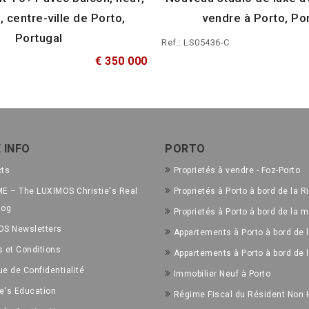
, centre-ville de Porto,
vendre à Porto, Po
Portugal
Ref.: LS05436-C
€ 350 000
 INFO
PORTO
cts
Proprietés à vendre - Foz-Porto
E – The LUXIMOS Christie's Real
Proprietés à Porto à bord de la R
log
Proprietés à Porto à bord de la m
OS Newsletters
Appartements à Porto à bord de l
 et Conditions
Appartements à Porto à bord de 
ue de Confidentialité
Immobilier Neuf à Porto
ie's Education
Régime Fiscal du Résident Non 