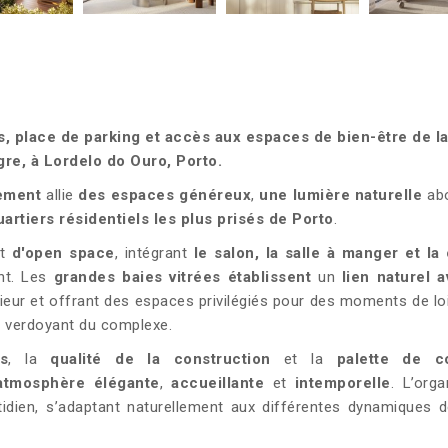
, place de parking et accès aux espaces de bien-être de l
re, à Lordelo do Ouro, Porto.
ement
allie
des espaces généreux
,
une lumière naturelle
ab
uartiers résidentiels les plus prisés de Porto
.
pt
d'open space
, intégrant
le salon, la salle à manger et la
nt. Les
grandes baies vitrées établissent
un
lien naturel 
térieur et offrant des espaces privilégiés pour des moments de loi
e verdoyant du complexe.
s
, la
qualité de la construction
et la
palette de c
atmosphère élégante
,
accueillante
et
intemporelle
. L’orga
tidien, s’adaptant naturellement aux différentes dynamiques d