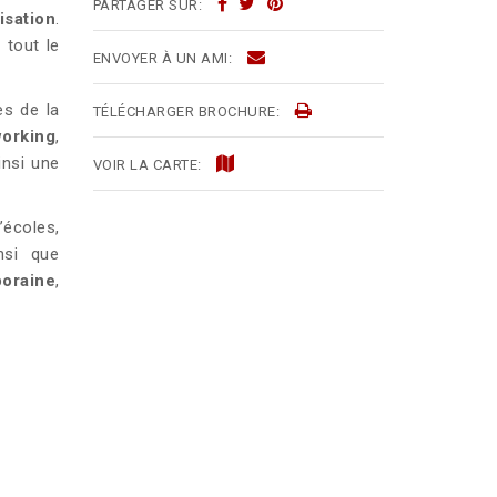
PARTAGER SUR:
lisation
.
 tout le
ENVOYER À UN AMI:
es de la
TÉLÉCHARGER BROCHURE:
orking
,
insi une
VOIR LA CARTE:
’écoles,
nsi que
poraine
,