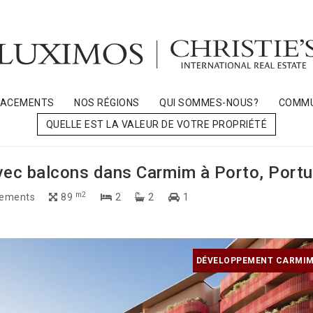
LACEMENTS
NOS RÉGIONS
QUI SOMMES-NOUS?
COMMU
QUELLE EST LA VALEUR DE VOTRE PROPRIÉTÉ
ec balcons dans Carmim à Porto, Portu
m2
ements
89
2
2
1
DÉVELOPPEMENT CARMIM