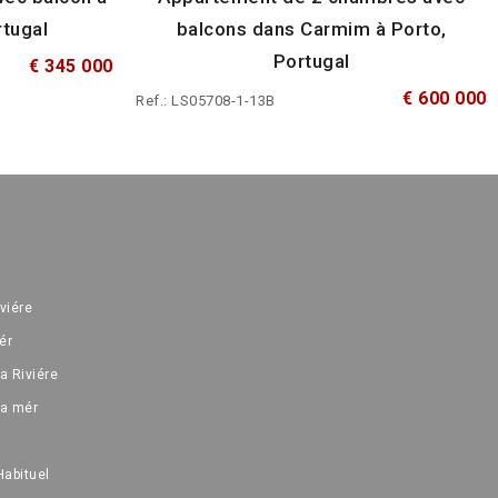
rtugal
balcons dans Carmim à Porto,
Portugal
€ 345 000
€ 600 000
Ref.: LS05708-1-13B
iviére
ér
a Riviére
la mér
Habituel