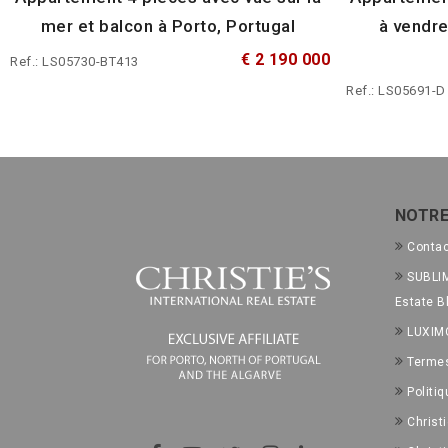
mer et balcon à Porto, Portugal
à vendre
€ 2 190 000
Ref.: LS05730-BT413
Ref.: LS05691-D
NOTRE
Conta
SUBLIM
Estate B
LUXIM
Termes
Politiq
Christ