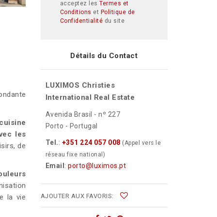
acceptez les
Termes et
Conditions
et
Politique de
Confidentialité
du site
Détails du Contact
a
LUXIMOS Christies
ondante
International Real Estate
Avenida Brasil - nº 227
 cuisine
Porto - Portugal
avec les
Tel.
:
+351 224 057 008
(Appel vers le
sirs, de
réseau fixe national)
Email
:
porto@luximos.pt
ouleurs
nisation
AJOUTER AUX FAVORIS:
e la vie