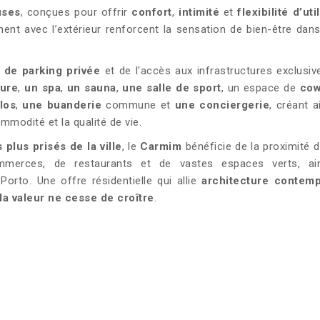
uses
, conçues pour offrir
confort
,
intimité
et
flexibilité d’uti
nent avec l’extérieur renforcent la sensation de bien-être dans
 de parking privée
et de l'accès aux infrastructures exclusiv
eure
,
un spa
,
un sauna
,
une salle de sport
, un espace de
cow
los
,
une buanderie
commune et
une conciergerie
, créant a
ommodité et la qualité de vie.
 plus prisés de la ville
, le
Carmim
bénéficie de la proximité d
commerces, de restaurants et de vastes espaces verts, ai
Porto. Une offre résidentielle qui allie
architecture contem
a valeur ne cesse de croître
.