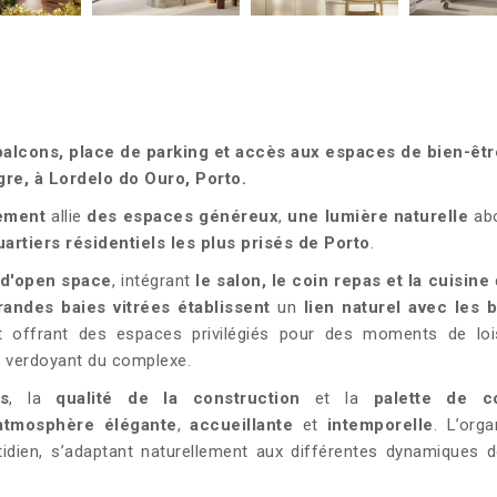
lcons, place de parking et accès aux espaces de bien-êtr
re, à Lordelo do Ouro, Porto.
ement
allie
des espaces généreux
,
une lumière naturelle
ab
uartiers résidentiels les plus prisés de Porto
.
d'open space
, intégrant
le salon, le coin repas et la cuisine
andes baies vitrées établissent
un
lien naturel avec les 
 et offrant des espaces privilégiés pour des moments de loi
e verdoyant du complexe.
s
, la
qualité de la construction
et la
palette de c
atmosphère élégante
,
accueillante
et
intemporelle
. L’orga
tidien, s’adaptant naturellement aux différentes dynamiques d