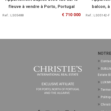
fleuve à vendre à Porto, Portugal
balcon, à
€ 710 000
Ref.: LS05488
Ref.: LS05142-F
NOTRE
Conta
SUBLIM
Estate B
LUXIM
Termes
Politiq
Christ