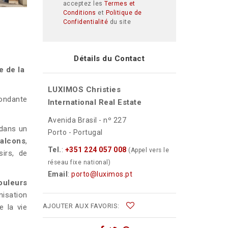
acceptez les
Termes et
Conditions
et
Politique de
Confidentialité
du site
Détails du Contact
e de la
LUXIMOS Christies
ondante
International Real Estate
Avenida Brasil - nº 227
dans un
Porto - Portugal
balcons
,
Tel.
:
+351 224 057 008
(Appel vers le
sirs, de
réseau fixe national)
Email
:
porto@luximos.pt
ouleurs
nisation
AJOUTER AUX FAVORIS:
e la vie