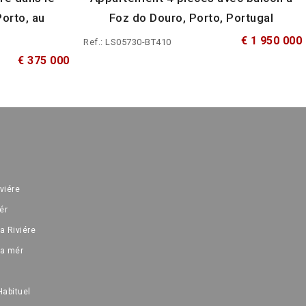
Porto, au
Foz do Douro, Porto, Portugal
€ 1 950 000
Ref.: LS05730-BT410
€ 375 000
iviére
ér
a Riviére
la mér
Habituel