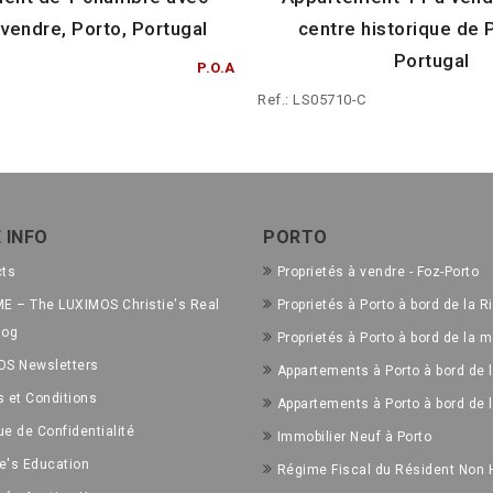
 vendre, Porto, Portugal
centre historique de 
Portugal
P.O.A
Ref.: LS05710-C
 INFO
PORTO
cts
Proprietés à vendre - Foz-Porto
E – The LUXIMOS Christie's Real
Proprietés à Porto à bord de la R
log
Proprietés à Porto à bord de la m
OS Newsletters
Appartements à Porto à bord de l
 et Conditions
Appartements à Porto à bord de 
ue de Confidentialité
Immobilier Neuf à Porto
ie's Education
Régime Fiscal du Résident Non 