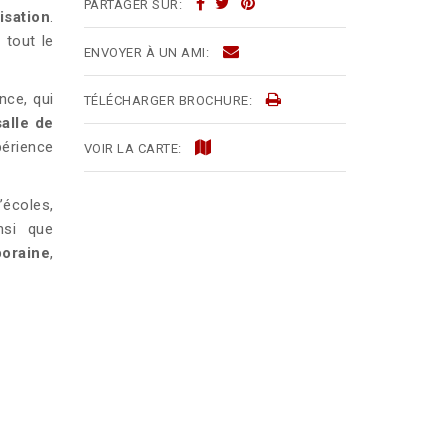
PARTAGER SUR:
lisation
.
 tout le
ENVOYER À UN AMI:
nce, qui
TÉLÉCHARGER BROCHURE:
alle de
périence
VOIR LA CARTE:
’écoles,
nsi que
poraine
,