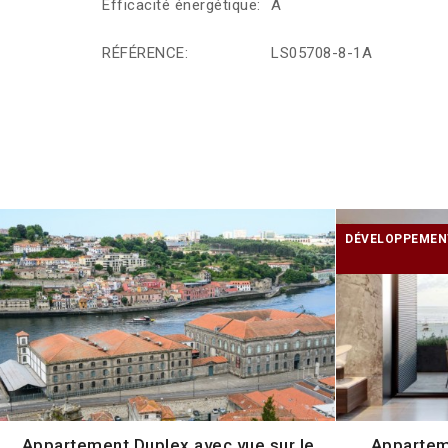
Efficacité énergétique:
A
RÉFÉRENCE:
LS05708-8-1A
DÉVELOPPEMENT
Appartement Duplex avec vue sur le
Appartem