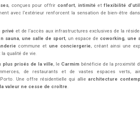
uses
, conçues pour offrir
confort
,
intimité
et
flexibilité d’uti
nent avec l’extérieur renforcent la sensation de bien-être dans
 privé
et de l'accès aux infrastructures exclusives de la réside
n sauna
,
une salle de sport
, un espace de
coworking
,
une s
nderie
commune et
une conciergerie
, créant ainsi une ex
la qualité de vie.
 plus prisés de la ville
, le
Carmim
bénéficie de la proximité d
commerces, de restaurants et de vastes espaces verts, ai
Porto. Une offre résidentielle qui allie
architecture contem
a valeur ne cesse de croître
.