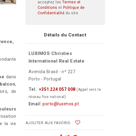
acceptez les
Termes et
Conditions
et
Politique de
Confidentialité
du site
Détails du Contact
dence,
LUXIMOS Christies
ondante
International Real Estate
Avenida Brasil - nº 227
ne
dans
Porto - Portugal
 balcon
,
Tel.
:
+351 224 057 008
(Appel vers le
sirs, de
réseau fixe national)
Email
:
porto@luximos.pt
ouleurs
nisation
AJOUTER AUX FAVORIS:
e la vie