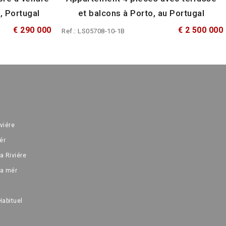
, Portugal
et balcons à Porto, au Portugal
€ 290 000
€ 2 500 000
Ref.: LS05708-10-1B
iviére
ér
a Riviére
la mér
Habituel