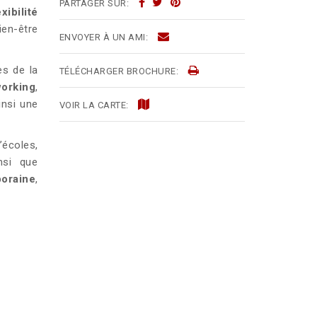
PARTAGER SUR:
exibilité
ien-être
ENVOYER À UN AMI:
es de la
TÉLÉCHARGER BROCHURE:
orking
,
insi une
VOIR LA CARTE:
’écoles,
nsi que
poraine
,