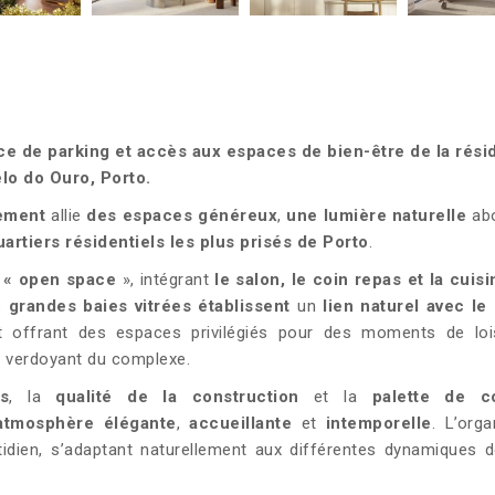
e de parking et accès aux espaces de bien-être de la rési
lo do Ouro, Porto.
ement
allie
des espaces généreux
,
une lumière naturelle
ab
uartiers résidentiels les plus prisés de Porto
.
t
« open space
», intégrant
le salon, le coin repas et la cuisi
s
grandes baies vitrées établissent
un
lien naturel avec le
 et offrant des espaces privilégiés pour des moments de loi
e verdoyant du complexe.
s
, la
qualité de la construction
et la
palette de c
atmosphère élégante
,
accueillante
et
intemporelle
. L’orga
tidien, s’adaptant naturellement aux différentes dynamiques d