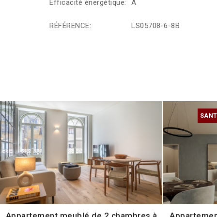
Efficacité énergétique:
A
RÉFÉRENCE:
LS05708-6-8B
SANT
Appartement meublé de 2 chambres à
Appartemen