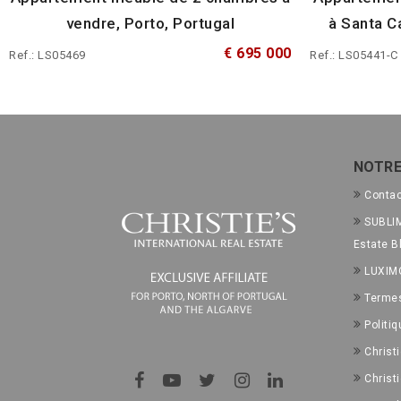
vendre, Porto, Portugal
à Santa Ca
€ 695 000
Ref.: LS05469
Ref.: LS05441-C
NOTRE
Conta
SUBLIM
Estate B
LUXIM
Termes
Politiq
Christ
Christ