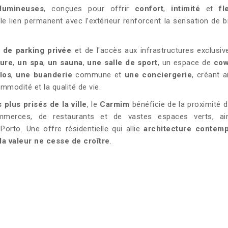
lumineuses
, conçues pour offrir
confort
,
intimité
et
fl
t
le lien permanent avec l’extérieur renforcent la sensation de b
 de parking privée
et de l'accès aux infrastructures exclusiv
eure
,
un spa
,
un sauna
,
une salle de sport
, un espace de
cow
los
,
une buanderie
commune et
une conciergerie
, créant a
ommodité et la qualité de vie.
 plus prisés de la ville
, le
Carmim
bénéficie de la proximité d
commerces, de restaurants et de vastes espaces verts, ai
Porto. Une offre résidentielle qui allie
architecture contem
a valeur ne cesse de croître
.