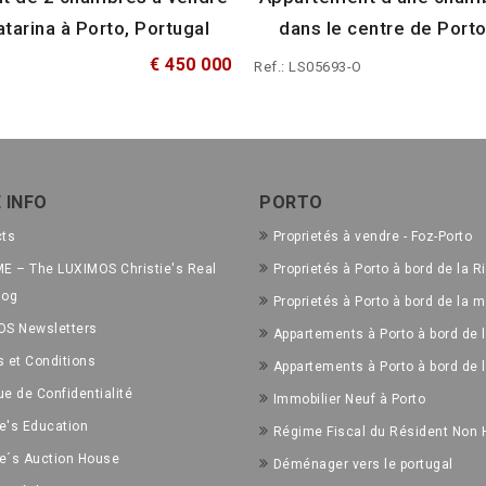
tarina à Porto, Portugal
dans le centre de Porto
€ 450 000
Ref.: LS05693-O
 INFO
PORTO
cts
Proprietés à vendre - Foz-Porto
E – The LUXIMOS Christie's Real
Proprietés à Porto à bord de la R
log
Proprietés à Porto à bord de la m
OS Newsletters
Appartements à Porto à bord de l
 et Conditions
Appartements à Porto à bord de 
ue de Confidentialité
Immobilier Neuf à Porto
ie's Education
Régime Fiscal du Résident Non 
ie´s Auction House
Déménager vers le portugal