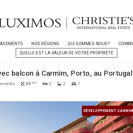
LACEMENTS
NOS RÉGIONS
QUI SOMMES-NOUS?
COMMU
QUELLE EST LA VALEUR DE VOTRE PROPRIÉTÉ
ec balcon à Carmim, Porto, au Portugal
m2
ements
88
2
2
1
DÉVELOPPEMENT CARMIM