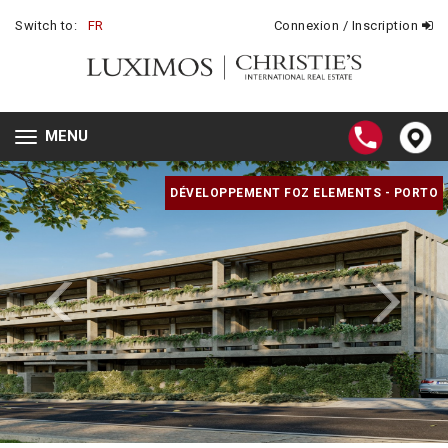
Switch to:
FR
Connexion / Inscription
MENU
Toggle
navigation
DÉVELOPPEMENT FOZ ELEMENTS - PORTO