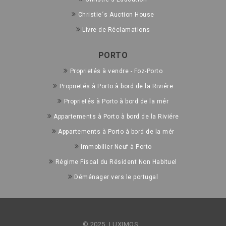
Christie´s Auction House
Livre de Réclamations
PORTO
Proprietés à vendre - Foz-Porto
Proprietés à Porto à bord de la Riviére
Proprietés à Porto à bord de la mér
Appartements à Porto à bord de la Riviére
Appartements à Porto à bord de la mér
Immobilier Neuf à Porto
Régime Fiscal du Résident Non Habituel
Déménager vers le portugal
© 2025, LUXIMOS.