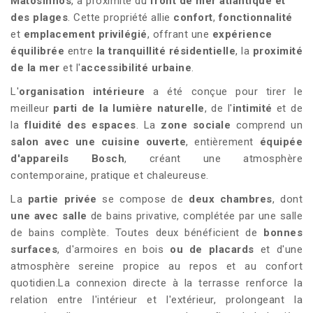
Matosinhos
, à proximité du
front de mer atlantique et
des plages
. Cette propriété allie
confort
,
fonctionnalité
et
emplacement privilégié
, offrant une
expérience
équilibrée
entre
la tranquillité résidentielle
, la
proximité
de la mer
et l'
accessibilité urbaine
.
L'
organisation intérieure
a été conçue pour tirer le
meilleur
parti de la lumière naturelle
, de l'
intimité
et de
la
fluidité des espaces
. La
zone sociale
comprend un
salon avec une cuisine ouverte
, entièrement
équipée
d'appareils Bosch
, créant une atmosphère
contemporaine, pratique et chaleureuse.
La
partie privée
se compose de
deux chambres
, dont
une avec salle
de bains privative, complétée par une salle
de bains complète. Toutes deux bénéficient de
bonnes
surfaces
, d'armoires en bois
ou de placards
et d'une
atmosphère sereine propice au repos et au confort
quotidien.La connexion directe à la terrasse renforce la
relation entre l'intérieur et l'extérieur, prolongeant la