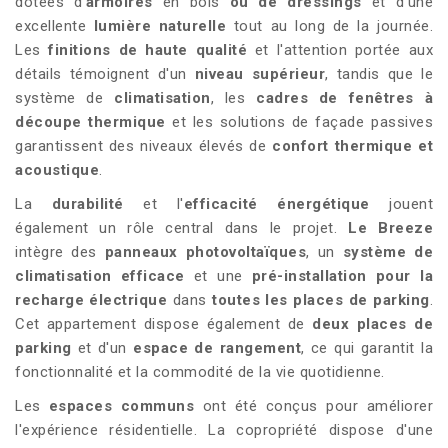
dotées d'
armoires
en bois
ou de dressings
et d'une
excellente
lumière naturelle
tout au long de la journée.
Les
finitions de haute qualité
et l'attention portée aux
détails témoignent d'un
niveau supérieur
, tandis que le
système de
climatisation
, les
cadres de fenêtres à
découpe thermique
et les solutions de façade passives
garantissent des niveaux élevés de
confort thermique et
acoustique
.
La
durabilité
et l'
efficacité énergétique
jouent
également un rôle central dans le projet.
Le Breeze
intègre des
panneaux photovoltaïques
, un
système de
climatisation efficace
et une
pré-installation pour la
recharge électrique
dans
toutes les places de parking
.
Cet appartement dispose également de
deux places de
parking
et d'un
espace de rangement
, ce qui garantit la
fonctionnalité et la commodité de la vie quotidienne.
Les
espaces communs
ont été conçus pour améliorer
l'expérience résidentielle. La copropriété dispose d'une