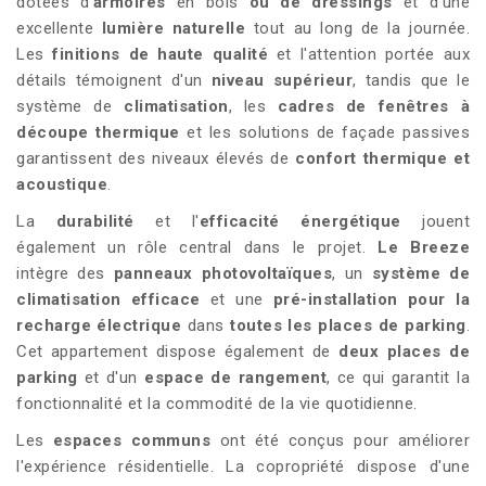
dotées d'
armoires
en bois
ou de dressings
et d'une
excellente
lumière naturelle
tout au long de la journée.
Les
finitions de haute qualité
et l'attention portée aux
détails témoignent d'un
niveau supérieur
, tandis que le
système de
climatisation
, les
cadres de fenêtres à
découpe thermique
et les solutions de façade passives
garantissent des niveaux élevés de
confort thermique et
acoustique
.
La
durabilité
et l'
efficacité énergétique
jouent
également un rôle central dans le projet.
Le Breeze
intègre des
panneaux photovoltaïques
, un
système de
climatisation efficace
et une
pré-installation pour la
recharge électrique
dans
toutes les places de parking
.
Cet appartement dispose également de
deux places de
parking
et d'un
espace de rangement
, ce qui garantit la
fonctionnalité et la commodité de la vie quotidienne.
Les
espaces communs
ont été conçus pour améliorer
l'expérience résidentielle. La copropriété dispose d'une