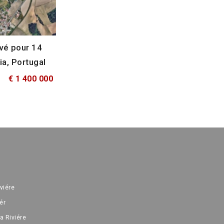
vé pour 14
ia, Portugal
€ 1 400 000
iviére
ér
a Riviére