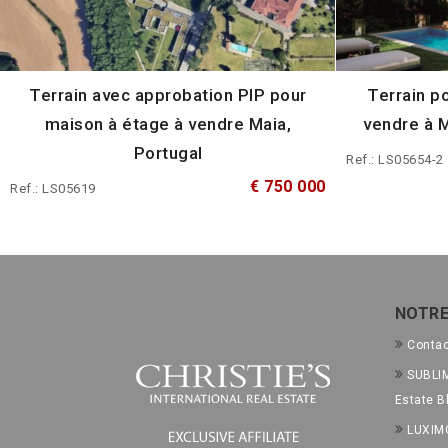
Terrain avec approbation PIP pour
Terrain po
maison à étage à vendre Maia,
vendre à M
Portugal
Ref.: LS05654-2
€ 750 000
Ref.: LS05619
NOTRE
Conta
SUBLIM
Estate B
LUXIM