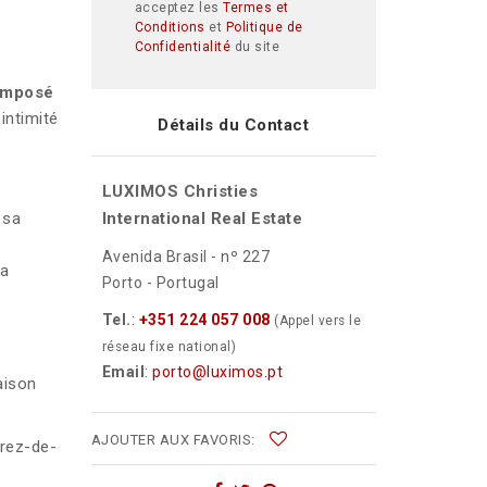
acceptez les
Termes et
Conditions
et
Politique de
Confidentialité
du site
omposé
intimité
Détails du Contact
LUXIMOS Christies
 sa
International Real Estate
Avenida Brasil - nº 227
la
Porto - Portugal
Tel.
:
+351 224 057 008
(Appel vers le
réseau fixe national)
Email
:
porto@luximos.pt
aison
AJOUTER AUX FAVORIS:
 rez-de-