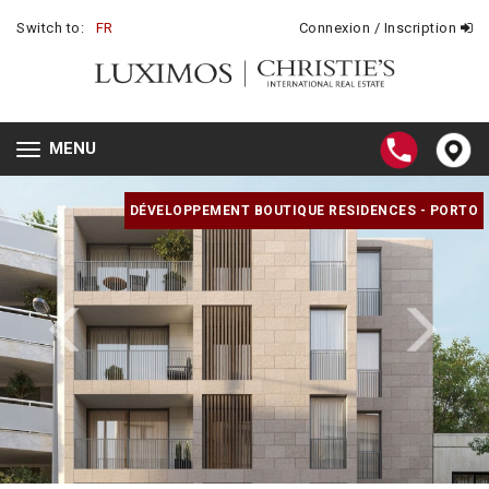
Switch to:
FR
Connexion / Inscription
MENU
Toggle
navigation
DÉVELOPPEMENT BOUTIQUE RESIDENCES - PORTO