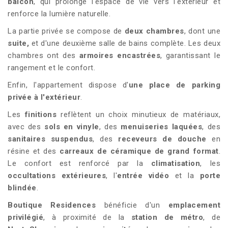
balcon
, qui prolonge l'espace de vie vers l'extérieur et
renforce la lumière naturelle.
La partie privée se compose de
deux chambres
, dont une
suite,
et d'une deuxième salle de bains complète. Les deux
chambres ont des
armoires encastrées
, garantissant le
rangement et le confort.
Enfin, l'appartement dispose d'
une place de parking
privée à l'extérieur
.
Les
finitions
reflètent un choix minutieux de matériaux,
avec des
sols en vinyle
, des
menuiseries laquées
, des
sanitaires suspendus
, des
receveurs de douche
en
résine et des
carreaux de céramique de grand format
.
Le confort est renforcé par la
climatisation
, les
occultations extérieures
, l'
entrée vidéo
et la
porte
blindée
.
Boutique Residences
bénéficie d'un
emplacement
privilégié
, à proximité de la
station de métro
, de