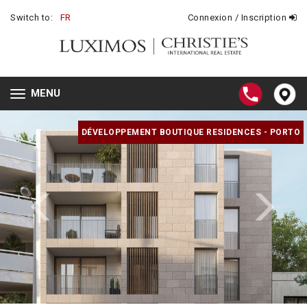
Switch to:
FR
Connexion / Inscription
MENU
Toggle
navigation
DÉVELOPPEMENT BOUTIQUE RESIDENCES - PORTO