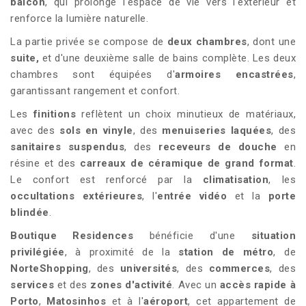
balcon
, qui prolonge l'espace de vie vers l'extérieur et
renforce la lumière naturelle.
La partie privée se compose de
deux chambres
, dont une
suite,
et d'une deuxième salle de bains complète. Les deux
chambres sont équipées d'
armoires encastrées
,
garantissant rangement et confort.
Les
finitions
reflètent un choix minutieux de matériaux,
avec des
sols en vinyle
, des
menuiseries laquées
, des
sanitaires suspendus
, des
receveurs de douche
en
résine et des
carreaux de céramique de grand format
.
Le confort est renforcé par la
climatisation
, les
occultations extérieures
, l'
entrée vidéo
et la
porte
blindée
.
Boutique Residences
bénéficie d'une
situation
privilégiée
, à proximité de la
station de métro
, de
NorteShopping
, des
universités
, des
commerces
, des
services
et des
zones d'activité
. Avec un
accès rapide à
Porto
,
Matosinhos
et à l'
aéroport
, cet appartement de