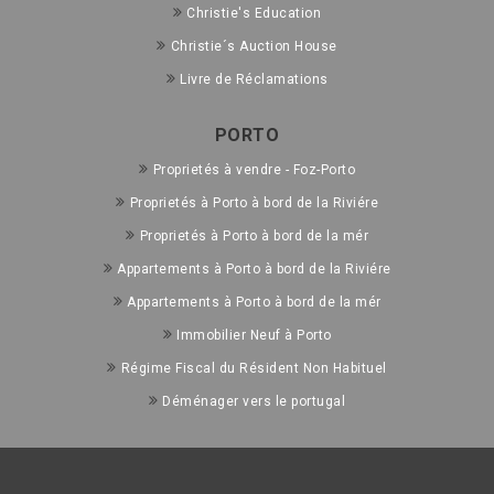
Christie's Education
Christie´s Auction House
Livre de Réclamations
PORTO
Proprietés à vendre - Foz-Porto
Proprietés à Porto à bord de la Riviére
Proprietés à Porto à bord de la mér
Appartements à Porto à bord de la Riviére
Appartements à Porto à bord de la mér
Immobilier Neuf à Porto
Régime Fiscal du Résident Non Habituel
Déménager vers le portugal