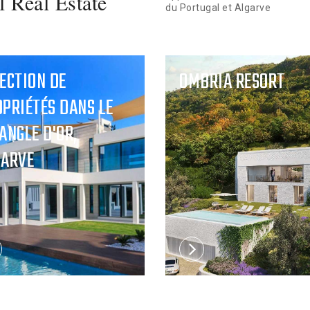
l Real Estate
du Portugal et Algarve
ECTION DE
OMBRIA RESORT
PRIÉTÉS DANS LE
ANGLE D'OR,
GARVE