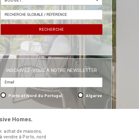
BUDGET:
RECHERCHE
INSCRIVEZ-VOUS À NOTRE NEWSLETTER
Porto et Nord du Portugal
Algarve
usive Homes.
e: achat de maisons,
 à vendre à Porto, nord