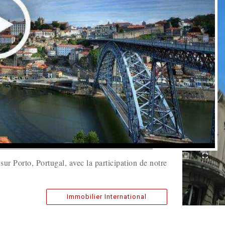
Picture-
Fullscre
Remaining
-
-:-
in-
ur Porto, Portugal, avec la participation de notre
Picture
Time
Immobilier International