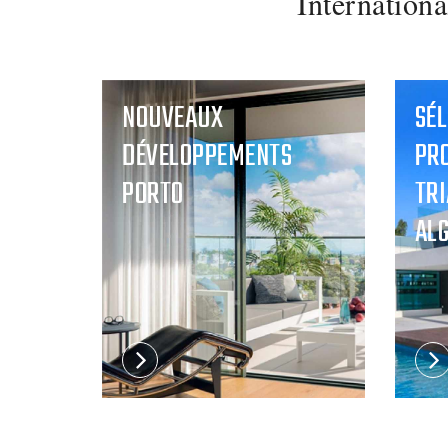
Internationa
NOUVEAUX
SÉL
DÉVELOPPEMENTS
PRO
PORTO
TRI
AL