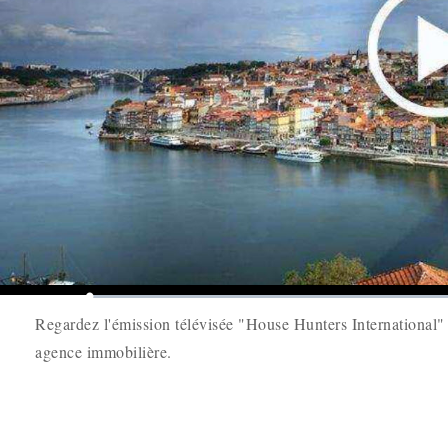
Play
Mute
Loaded
:
0%
Regardez l'émission télévisée "House Hunters International" s
agence immobilière.