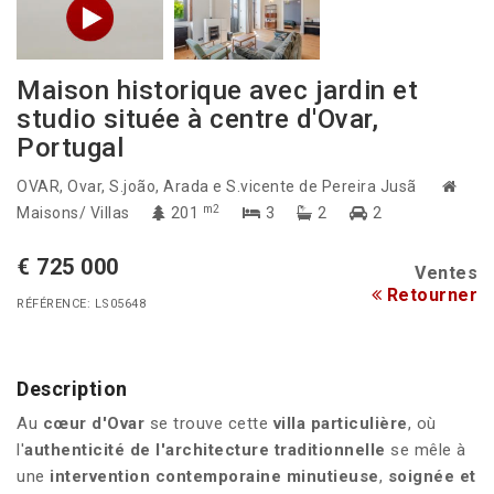
Maison historique avec jardin et
studio située à centre d'Ovar,
Portugal
OVAR
, Ovar, S.joão, Arada e S.vicente de Pereira Jusã
m2
Maisons/ Villas
201
3
2
2
€ 725 000
Ventes
Retourner
RÉFÉRENCE: LS05648
Description
Au
cœur d'Ovar
se trouve cette
villa particulière
, où
l'
authenticité de l'architecture traditionnelle
se mêle à
une
intervention contemporaine minutieuse
,
soignée et