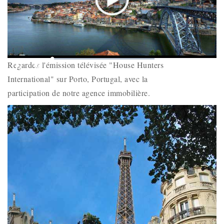
Play
Mute
Loaded
:
Picture-
Fullscr
Regardez l'émission télévisée "House Hunters
0%
Remaining
-
-:-
in-
Picture
International" sur Porto, Portugal, avec la
Time
participation de notre agence immobilière.