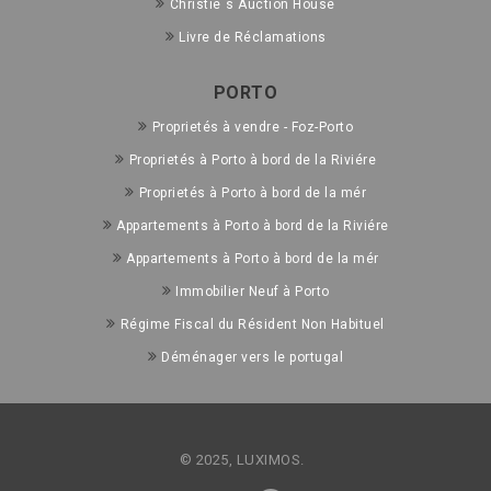
Christie´s Auction House
Livre de Réclamations
PORTO
Proprietés à vendre - Foz-Porto
Proprietés à Porto à bord de la Riviére
Proprietés à Porto à bord de la mér
Appartements à Porto à bord de la Riviére
Appartements à Porto à bord de la mér
Immobilier Neuf à Porto
Régime Fiscal du Résident Non Habituel
Déménager vers le portugal
© 2025, LUXIMOS.