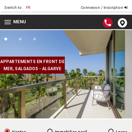
Switch to:
FR
Connexion / Inscription
MENU
Toggle
navigation
APPARTEMENTS EN FRONT DE
MER, SALGADOS - ALGARVE
Ventes
Immobilier neuf
Louer