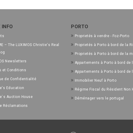
 INFO
PORTO
cts
Proprietés à vendre - Foz-Porto
E – The LUXIMOS Christie's Real
Proprietés à Porto à bord de la R
log
Proprietés à Porto à bord de la m
OS Newsletters
Appartements à Porto à bord de l
 et Conditions
Appartements à Porto à bord de 
ue de Confidentialité
Immobilier Neuf à Porto
ie's Education
Régime Fiscal du Résident Non 
ie´s Auction House
Déménager vers le portugal
de Réclamations