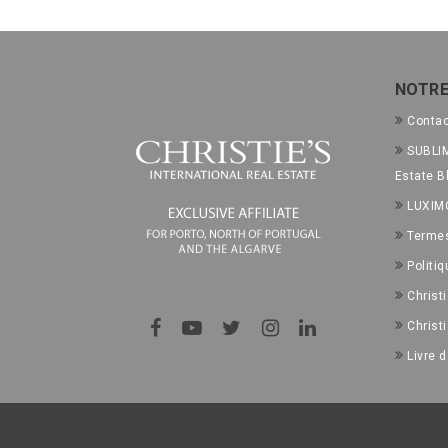
NOTRE
Conta
SUBLIM
Estate B
LUXIM
Termes
Politiq
Christ
Christ
Livre 