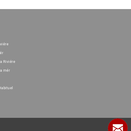
iviére
ér
a Riviére
la mér
Habituel