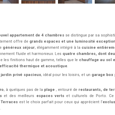
uvel appartement de 4 chambres
se distingue par sa sophisti
artement offre de
grands espaces
et une
luminosité exception
Le
généreux séjour
, élégamment intégré à la
cuisine entièrem
ironnement fluide et harmonieux. Les
quatre chambres
, dont
deu
que les finitions haut de gamme, telles que le
chauffage au sol e
efficacité thermique et acoustique
.
n
jardin privé spacieux
, idéal pour les loisirs, et un
garage box 
ro
, à quelques pas de la
plage
, entouré de
restaurants, de ter
s
et des meilleurs
espaces verts
et culturels de Porto. Ce
 Terraces
est le choix parfait pour ceux qui apprécient l'
exclus
r
.