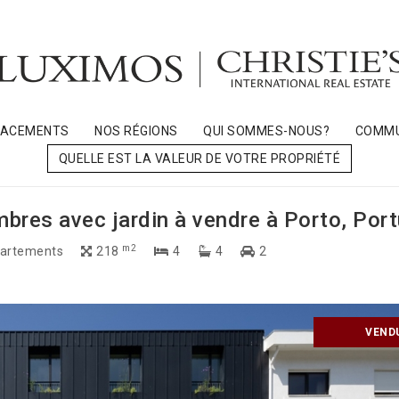
LACEMENTS
NOS RÉGIONS
QUI SOMMES-NOUS?
COMMU
QUELLE EST LA VALEUR DE VOTRE PROPRIÉTÉ
bres avec jardin à vendre à Porto, Port
m2
artements
218
4
4
2
VEND