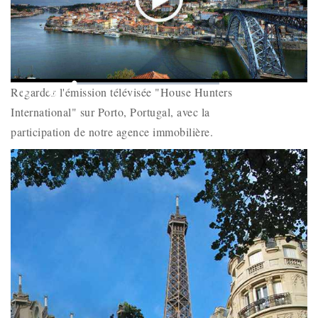
Play
Mute
Loaded
:
Picture-
Fullscr
Regardez l'émission télévisée "House Hunters
0%
Remaining
-
-:-
in-
Picture
International" sur Porto, Portugal, avec la
Time
participation de notre agence immobilière.