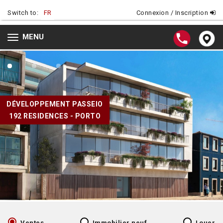
Switch to:
FR
Connexion / Inscription
MENU
Toggle
navigation
DÉVELOPPEMENT PASSEIO
192 RESIDENCES - PORTO
Ventes
Immobilier neuf
Louer