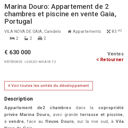
Marina Douro: Appartement de 2
chambres et piscine en vente Gaia,
Portugal
m2
VILA NOVA DE GAIA
, Canidelo
Appartements
83
2
2
2
€ 630 000
Ventes
Retourner
RÉFÉRENCE: LS05221-M3-A1B-T2
Voir toutes les unités du développement
Description
Appartement de2 chambres
dans la
copropriété
privée
Marina Douro,
avec grande
terrasse et piscine
,
à
vendre
, face au
fleuve Douro
, sur la rive sud, à
Vila