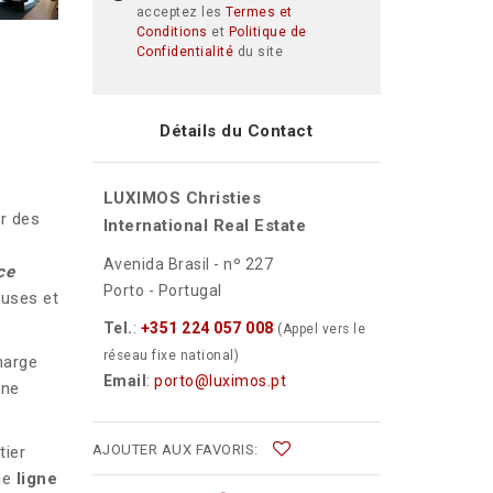
acceptez les
Termes et
Conditions
et
Politique de
Confidentialité
du site
Détails du Contact
LUXIMOS Christies
r des
International Real Estate
Avenida Brasil - nº 227
ce
Porto - Portugal
euses et
Tel.
:
+351 224 057 008
(Appel vers le
réseau fixe national)
harge
Email
:
porto@luximos.pt
ne
AJOUTER AUX FAVORIS:
tier
ne
ligne