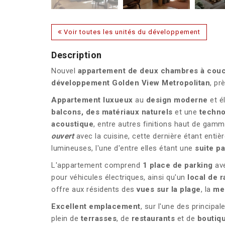
Voir toutes les unités du développement
Description
Nouvel
appartement de deux chambres à cou
développement Golden View Metropolitan
, pr
Appartement luxueux
au
design moderne
et é
balcons, des matériaux naturels
et une
techno
acoustique
, entre autres finitions haut de gamme
ouvert
avec la cuisine, cette dernière étant ent
lumineuses, l'une d'entre elles étant une
suite p
L'appartement comprend
1 place de parking
ave
pour véhicules électriques, ainsi qu'un
local de r
offre aux résidents des
vues sur la plage
, la
me
Excellent emplacement
, sur l'une des princip
plein de
terrasses
, de
restaurants
et de
boutiq