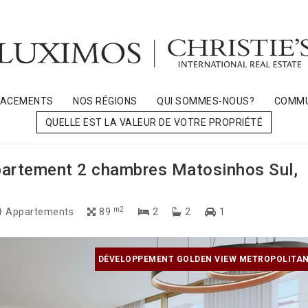
LACEMENTS
NOS RÉGIONS
QUI SOMMES-NOUS?
COMMU
QUELLE EST LA VALEUR DE VOTRE PROPRIÉTÉ
partement 2 chambres Matosinhos Sul,
m2
Appartements
89
2
2
1
DÉVELOPPEMENT GOLDEN VIEW METROPOLITAN