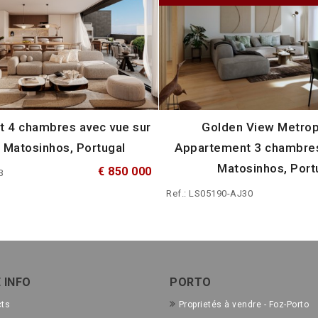
 4 chambres avec vue sur
Golden View Metrop
à Matosinhos, Portugal
Appartement 3 chambres
Matosinhos, Port
€ 850 000
B
Ref.: LS05190-AJ30
 INFO
PORTO
cts
Proprietés à vendre - Foz-Porto