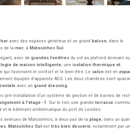
cher
avec des espaces généreux et un grand
balcon
, dans le
ès de la
mer
, à
Matosinhos Sul
.
légant, avec de
grandes fenêtres
du sol au plafond donnant su
logie de maison intelligente
, une
isolation thermique et
 qui favorisent le confort et le bien-être. Le
salon
est en
espa
ièrement équipée d'appareils AEG. Les deux chambres sont spaci
arentale
avec un
grand dressing
.
c pré-installation d'un système de gestion et de bornes de rec
angement à l'étage -1
. Sur le toit, une grande
terrasse
commu
r
et le bâtiment emblématique du port de Leixões.
ales avenues de Matosinhos, à deux pas de la
plage
, dans un quar
ues
.
Matosinhos Sul
est
très bien desservi
, notamment par u