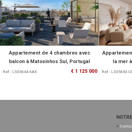
Appartement de 4 chambres avec
Appartement
balcon à Matosinhos Sul, Portugal
la mer 
€ 1 125 000
Ref.: LS05644-6AX
Ref.: LS05653-C
NOTRE
Conta