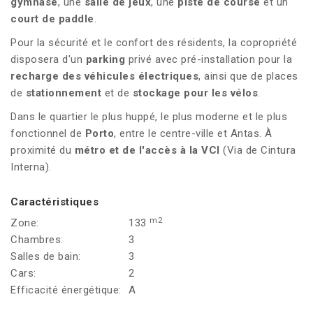
gymnase
, une
salle de jeux
, une
piste de course
et un
court de paddle
.
Pour la sécurité et le confort des résidents, la copropriété
disposera d'un
parking
privé avec pré-installation pour la
recharge des véhicules électriques
, ainsi que de places
de
stationnement
et de
stockage pour les
vélos
.
Dans le quartier le plus huppé, le plus moderne et le plus
fonctionnel de
Porto
, entre le centre-ville et Antas. À
proximité du
métro et de l'accès à la VCI
(Via de Cintura
Interna).
Caractéristiques
m2
Zone:
133
Chambres:
3
Salles de bain:
3
Cars:
2
Efficacité énergétique:
A