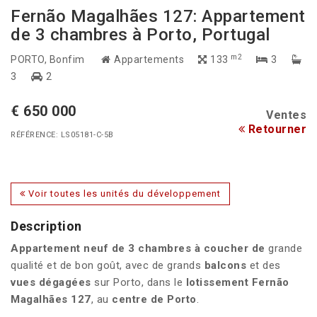
Fernão Magalhães 127: Appartement
de 3 chambres à Porto, Portugal
m2
PORTO
, Bonfim
Appartements
133
3
3
2
€ 650 000
Ventes
Retourner
RÉFÉRENCE: LS05181-C-5B
Voir toutes les unités du développement
Description
Appartement
neuf
de 3 chambres à coucher de
grande
qualité et de bon goût, avec de grands
balcons
et des
vues dégagées
sur Porto, dans le
lotissement Fernão
Magalhães 127
, au
centre de Porto
.