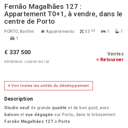
Fernão Magalhães 127 :
Appartement T0+1, à vendre, dans le
centre de Porto
m2
PORTO
, Bonfim
Appartements
53
1
1
1
€ 337 500
Ventes
Retourner
RÉFÉRENCE: LS05181-B2-12E
Voir toutes les unités du développement
Description
Studio neuf
de grande
qualité
et de bon goût, avec
balcon
et
vue dégagée
sur Porto
,
dans le lotissement
Fernão Magalhães 127
à
Porto
.