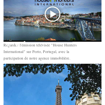
Play
Mute
Loaded
:
Picture-
Fullscr
Regardez l'émission télévisée "House Hunters
0%
Remaining
-
-:-
in-
Picture
International" sur Porto, Portugal, avec la
Time
participation de notre agence immobilière.