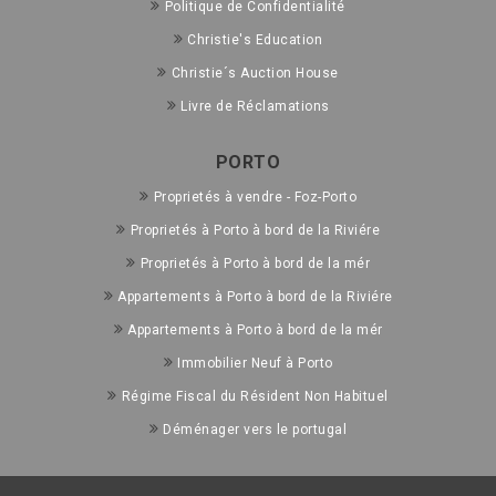
Politique de Confidentialité
Christie's Education
Christie´s Auction House
Livre de Réclamations
PORTO
Proprietés à vendre - Foz-Porto
Proprietés à Porto à bord de la Riviére
Proprietés à Porto à bord de la mér
Appartements à Porto à bord de la Riviére
Appartements à Porto à bord de la mér
Immobilier Neuf à Porto
Régime Fiscal du Résident Non Habituel
Déménager vers le portugal