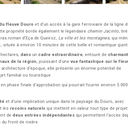
du fleuve Douro
et d'un accès à la gare ferroviaire de la ligne 
tte propriété borde également le légendaire
chemin Jacinto
, tir
rras.roman d'Eça de Queiroz,
La ville et les montagnes
, qui mèn
 située à environ 10 minutes de cette belle et romantique quint
8 hectares,
dans
un
cadre extraordinaire
, entouré de
charman
naux de la région
, jouissant d'une
vue fantastique sur le fleu
architecture d'époque, elle présente un énorme potentiel de
et familial ou touristique.
 en phase finale d'approbation qui pourrait fournir environ 5 00
té
et d'une implication unique dans le paysage du Douro, avec
t les
recoins naturels
qui mettent en valeur tout type de proje
ent de
deux entrées indépendantes
qui permettent l'accès dep
du front de rivière.