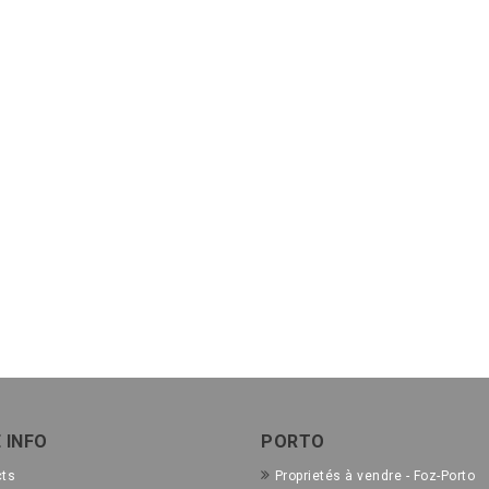
 INFO
PORTO
cts
Proprietés à vendre - Foz-Porto