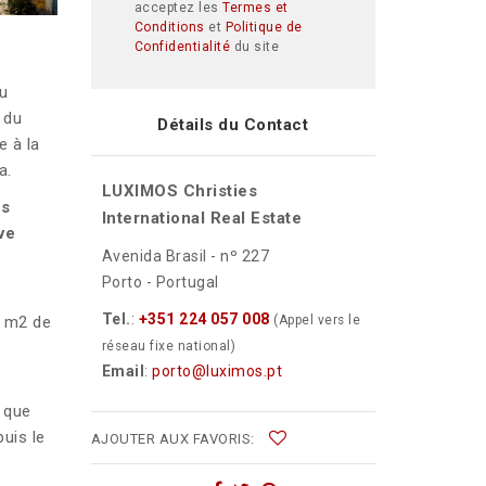
acceptez les
Termes et
Conditions
et
Politique de
Confidentialité
du site
du
é du
Détails du Contact
e à la
a.
LUXIMOS Christies
ts
International Real Estate
ve
Avenida Brasil - nº 227
Porto - Portugal
Tel.
:
+351 224 057 008
0 m2 de
(Appel vers le
réseau fixe national)
Email
:
porto@luximos.pt
t que
uis le
AJOUTER AUX FAVORIS: