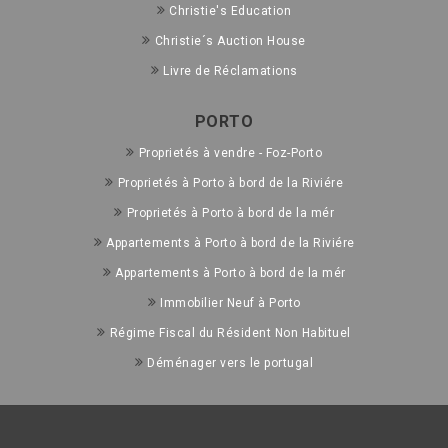
Christie's Education
Christie´s Auction House
Livre de Réclamations
PORTO
Proprietés à vendre - Foz-Porto
Proprietés à Porto à bord de la Riviére
Proprietés à Porto à bord de la mér
Appartements à Porto à bord de la Riviére
Appartements à Porto à bord de la mér
Immobilier Neuf à Porto
Régime Fiscal du Résident Non Habituel
Déménager vers le portugal