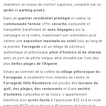
chambres un niveau de confort supérieur, complété par un
jardin
et
parking privés.
Dans un
quartier résidentiel privilégié
et calme, la
communauté fermée
offre
sécurité
, exclusivité et
tranquillité, bénéficiant de
vues dégagées
sur la
campagne et la rivière, maximisant son orientation pour
obtenir une
exposition maximale au soleil
tout au long de
la journée.
Ferragudo
est un village de pêcheurs
authentique et pittoresque,
plein d'histoire et de charme
avec un port de pêche unique, ainsi encadré par l'une des
plus
belles plages de l'Algarve
.
Située au sommet de la colline du
village pittoresque de
Ferragudo
, à seulement trois minutes du centre, le
Ferragudo Hills
Residence
est proche des
terrains de
golf, des plages, des restaurants
et d'une
variété
d'activités
culturelles et de loisirs. L'appartement
bénéficie d'un
accès facile
à l'autoroute A22 et à la route
nationale N125, et se trouve à 45 minutes de l'aéroport