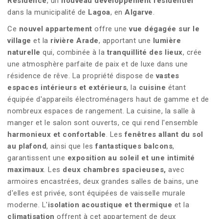
Residence
, un
nouveau développement résidentiel
dans la municipalité de
Lagoa
, en
Algarve
.
Ce
nouvel appartement
offre une
vue dégagée sur le
village
et la
rivière Arade
, apportant une
lumière
naturelle
qui, combinée à la
tranquillité des lieux
, crée
une atmosphère parfaite de paix et de luxe dans une
résidence de rêve. La propriété dispose de
vastes
espaces intérieurs et extérieurs
, la
cuisine
étant
équipée d'appareils électroménagers haut de gamme et de
nombreux espaces de rangement. La cuisine, la salle à
manger et le salon sont ouverts, ce qui rend l'ensemble
harmonieux et confortable
. Les
fenêtres allant du sol
au plafond
, ainsi que les
fantastiques balcons
,
garantissent une
exposition au soleil et une intimité
maximaux
. Les
deux chambres spacieuses,
avec
armoires encastrées, deux grandes salles de bains, une
d'elles est privée, sont équipées de vaisselle murale
moderne. L'
isolation acoustique et thermique
et la
climatisation
offrent à cet appartement de deux