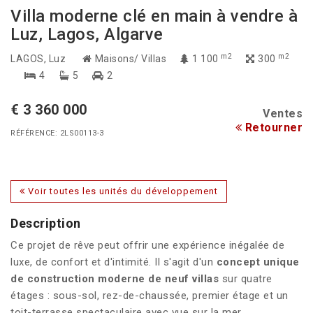
Villa moderne clé en main à vendre à
Luz, Lagos, Algarve
m2
m2
LAGOS
, Luz
Maisons/ Villas
1 100
300
4
5
2
€ 3 360 000
Ventes
Retourner
RÉFÉRENCE: 2LS00113-3
Voir toutes les unités du développement
Description
Ce projet de rêve peut offrir une expérience inégalée de
luxe, de confort et d'intimité. Il s'agit d'un
concept unique
de construction moderne de neuf villas
sur quatre
étages : sous-sol, rez-de-chaussée, premier étage et un
toit-terrasse spectaculaire avec vue sur la mer.