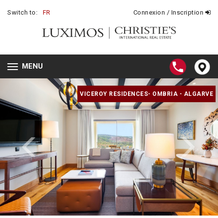
Switch to:
FR
Connexion / Inscription
MENU
Toggle
navigation
VICEROY RESIDENCES- OMBRIA - ALGARVE