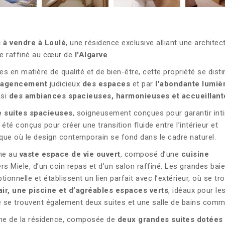
s à vendre à Loulé
, une résidence exclusive alliant une architec
vre raffiné au cœur de
l'Algarve
.
 en matière de qualité et de bien-être, cette propriété se dist
'agencement
judicieux
des espaces
et par
l'abondante lumiè
nsi
des ambiances spacieuses, harmonieuses et accueillant
re suites spacieuses
, soigneusement conçues pour garantir inti
été conçus pour créer une transition fluide entre l’intérieur et
unique où le design contemporain se fond dans le cadre naturel.
ène au
vaste espace de vie ouvert
, composé d’une
cuisine
s Miele, d’un coin repas et d’un salon raffiné. Les grandes bai
tionnelle et établissent un lien parfait avec l’extérieur, où se tr
air, une piscine et d’agréables espaces verts
, idéaux pour le
ge se trouvent également deux suites et une salle de bains com
ntime de la résidence, composée de
deux grandes suites dotées