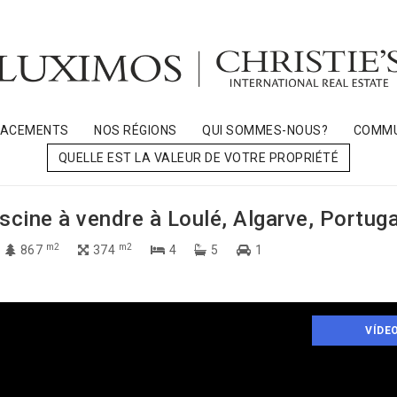
LACEMENTS
NOS RÉGIONS
QUI SOMMES-NOUS?
COMMU
QUELLE EST LA VALEUR DE VOTRE PROPRIÉTÉ
cine à vendre à Loulé, Algarve, Portuga
m2
m2
867
374
4
5
1
VÍDE