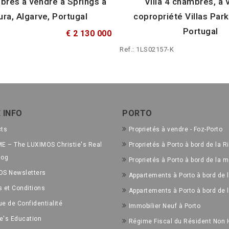
mbres à vendre à Springs à
Villa 4 chambres, à 
ra, Algarve, Portugal
copropriété Villas Park
Portugal
€ 2 130 000
Ref.: 1LS02157-K
 INFO
PORTO
cts
Proprietés à vendre - Foz-Porto
E – The LUXIMOS Christie's Real
Proprietés à Porto à bord de la R
log
Proprietés à Porto à bord de la m
OS Newsletters
Appartements à Porto à bord de l
 et Conditions
Appartements à Porto à bord de 
ue de Confidentialité
Immobilier Neuf à Porto
ie's Education
Régime Fiscal du Résident Non 