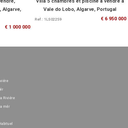
vendre,
Villa 5 chambres et piscine à vendre à
, Algarve,
Vale do Lobo, Algarve, Portugal
€ 6 950 000
Ref.: 1LS02259
€ 1 000 000
iviére
ér
a Riviére
la mér
Habituel