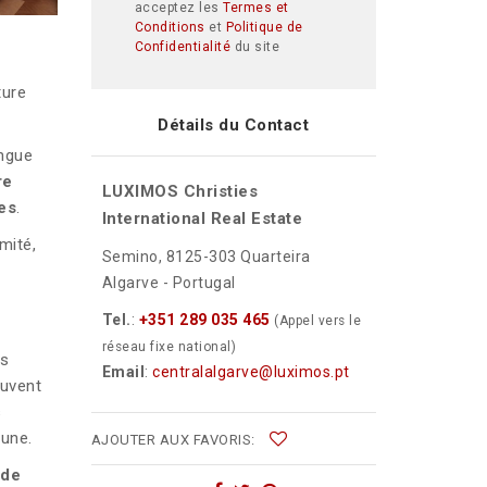
acceptez les
Termes et
Conditions
et
Politique de
Confidentialité
du site
ture
Détails du Contact
ingue
re
LUXIMOS Christies
es
.
International Real Estate
mité,
Semino, 8125-303 Quarteira
Algarve - Portugal
Tel.
:
+351 289 035 465
(Appel vers le
réseau fixe national)
es
Email
:
centralalgarve@luximos.pt
ouvent
s
mune.
AJOUTER AUX FAVORIS:
 de