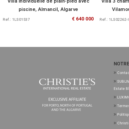
Villa individuelle de plain-pied avec
Villa 3 cha
piscine, Almancil, Algarve
Vilamou
€ 640 000
Ref.: 1LS01537
Ref.: 1LS02262-I
NOTRE
Conta
SUBLIM
Estate B
LUXIM
Termes
Politiq
Christ