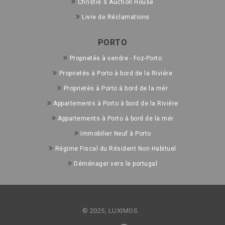
Christie´s Auction House
Livre de Réclamations
PORTO
Proprietés à vendre - Foz-Porto
Proprietés à Porto à bord de la Riviére
Proprietés à Porto à bord de la mér
Appartements à Porto à bord de la Riviére
Appartements à Porto à bord de la mér
Immobilier Neuf à Porto
Régime Fiscal du Résident Non Habituel
Déménager vers le portugal
© 2025, LUXIMOS.