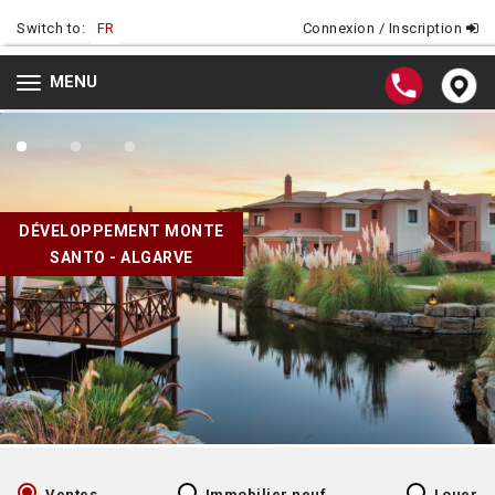
Switch to:
FR
Connexion / Inscription
MENU
Toggle
navigation
DÉVELOPPEMENT MONTE
SANTO - ALGARVE
Ventes
Immobilier neuf
Louer