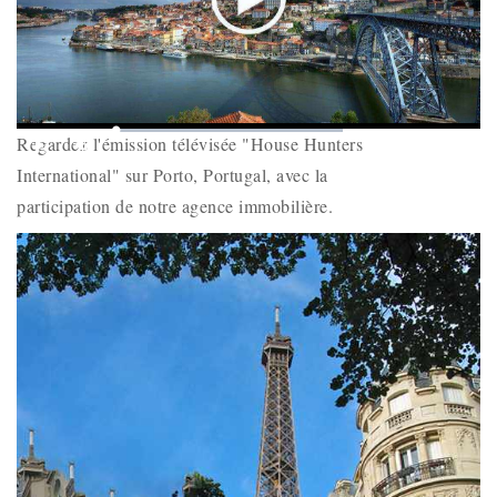
Play
Mute
Loaded
:
Picture-
Fullscr
Regardez l'émission télévisée "House Hunters
0%
Remaining
-
-:-
in-
Picture
International" sur Porto, Portugal, avec la
Time
participation de notre agence immobilière.