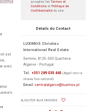
acceptez les
Termes et
Conditions
et
Politique de
Confidentialité
du site
Détails du Contact
s
LUXIMOS Christies
International Real Estate
ent est
Semino, 8125-303 Quarteira
ne,
Algarve - Portugal
on
avec
Tel.
:
+351 289 035 465
(Appel vers le
réseau fixe national)
Email
:
centralalgarve@luximos.pt
ainsi
usieurs
AJOUTER AUX FAVORIS:
ès