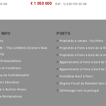
€ 1 050 000
33-0K
Ref.: 1LS02103-32-0K
 INFO
PORTO
cts
Proprietés à vendre - Foz-Porto
E – The LUXIMOS Christie's Real
Proprietés à Porto à bord de la R
log
Proprietés à Porto à bord de la m
OS Newsletters
Appartements à Porto à bord de l
 et Conditions
Appartements à Porto à bord de 
ue de Confidentialité
Immobilier Neuf à Porto
ie's Education
Régime Fiscal du Résident Non 
ie´s Auction House
Déménager vers le portugal
de Réclamations