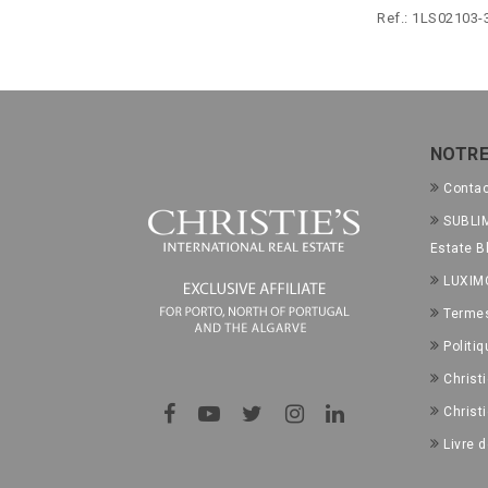
Ref.: 1LS02103-
NOTRE
Conta
SUBLIM
Estate B
LUXIM
Termes
Politiq
Christ
Christ
Livre 