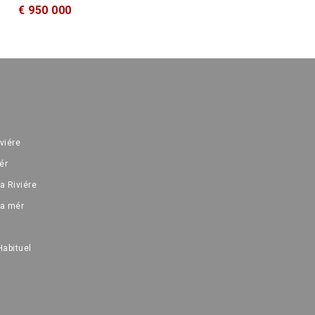
€ 950 000
iviére
ér
a Riviére
la mér
Habituel