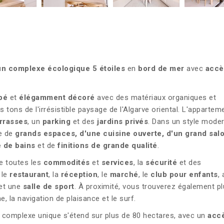
n complexe écologique 5 étoiles
en
bord de mer
avec
accè
ipé
et
élégamment décoré
avec des matériaux organiques et
s tons de l'irrésistible paysage de l'Algarve oriental. L'appartem
rrasses
, un
parking
et des
jardins privés
. Dans un style moder
se de
grands espaces, d'une cuisine ouverte, d'un grand sal
e de bains
et de
finitions de grande qualité
.
re toutes les
commodités
et
services
, la
sécurité
et des
, le
restaurant
, la
réception
, le
marché
, le
club pour enfants
, 
et une
salle de sport
. À proximité, vous trouverez également pl
e, la navigation de plaisance et le surf.
 complexe unique s'étend sur plus de 80 hectares, avec un
acc