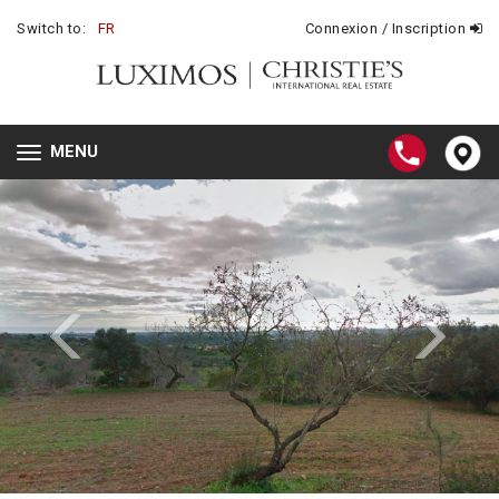
Switch to:
FR
Connexion / Inscription
MENU
Toggle
navigation