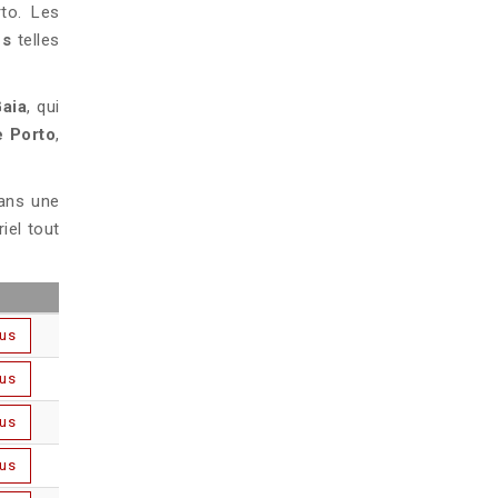
rto. Les
es
telles
Gaia
, qui
e Porto
,
dans une
iel tout
lus
lus
lus
lus