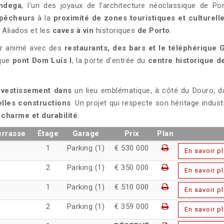
ândega
, l'un des joyaux de l'architecture néoclassique de Po
 pêcheurs
à la
proximité de zones touristiques et culturell
 Aliados et les
caves à vin
historiques
de Porto
.
ier animé avec des
restaurants, des bars et le téléphérique 
ique
pont Dom Luís I
, la porte d'entrée du
centre historique d
investissement dans
un lieu emblématique, à côté du Douro, 
elles constructions
. Un projet qui respecte son héritage industr
 charme et durabilité
.
errasse
Étage
Garage
Prix
Plan
1
Parking (1)
€ 530 000
En savoir p
2
Parking (1)
€ 350 000
En savoir p
1
Parking (1)
€ 510 000
En savoir p
2
Parking (1)
€ 359 000
En savoir p