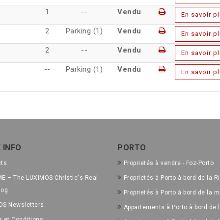
1
--
Vendu
En savoir p
2
Parking (1)
Vendu
En savoir p
2
--
Vendu
En savoir p
--
Parking (1)
Vendu
En savoir p
 INFO
PORTO
cts
Proprietés à vendre - Foz-Porto
E – The LUXIMOS Christie's Real
Proprietés à Porto à bord de la R
log
Proprietés à Porto à bord de la m
OS Newsletters
Appartements à Porto à bord de l
 et Conditions