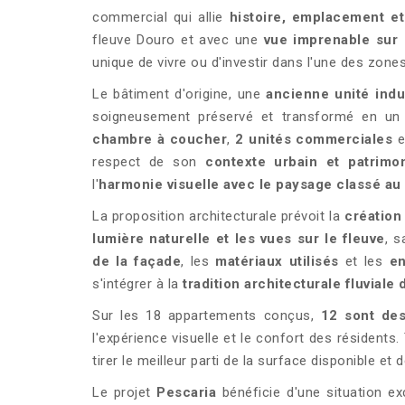
commercial qui allie
histoire, emplacement e
fleuve Douro et avec une
vue imprenable sur 
unique de vivre ou d'investir dans l'une des zone
Le bâtiment d'origine, une
ancienne unité indu
soigneusement préservé et transformé en un 
chambre à coucher
,
2 unités commerciales
e
respect de son
contexte urbain et patrimon
l'
harmonie visuelle avec le paysage classé au
La proposition architecturale prévoit la
création
lumière naturelle et les vues sur le fleuve
, s
de la façade
, les
matériaux utilisés
et les
en
s'intégrer à la
tradition architecturale fluviale 
Sur les 18 appartements conçus,
12 sont de
l'expérience visuelle et le confort des résidents
tirer le meilleur parti de la surface disponible et
Le projet
Pescaria
bénéficie d'une situation ex