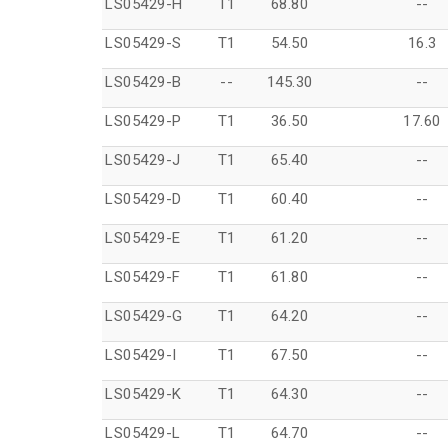
LS05429-H
T1
68.80
--
LS05429-S
T1
54.50
16.3
LS05429-B
--
145.30
--
LS05429-P
T1
36.50
17.60
LS05429-J
T1
65.40
--
LS05429-D
T1
60.40
--
LS05429-E
T1
61.20
--
LS05429-F
T1
61.80
--
LS05429-G
T1
64.20
--
LS05429-I
T1
67.50
--
LS05429-K
T1
64.30
--
LS05429-L
T1
64.70
--