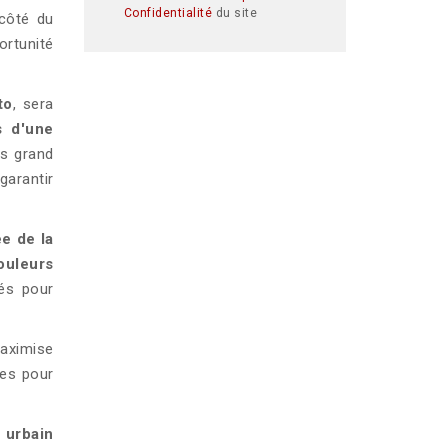
Confidentialité
du site
 côté du
ortunité
to
, sera
s d'une
us grand
garantir
ée de la
ouleurs
és pour
aximise
ues pour
 urbain