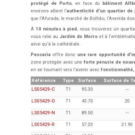
protégé de Porto
, en face du
bâtiment Alf
environs allient l'
authenticité d'un quartier de
que l'Afurada, le marché de Bolhão, l'Avenida dos
À
10 minutes à pied
, vous trouverez un quart
vous relie au
Jardim do Morro
et à l'emblémat
ainsi qu'à la cathédrale.
Pescaria
offre donc
une rare opportunité d'
zone protégée avec une
forte pénurie de nouv
en se tournant vers l'avenir avec
fonctionnalité,
Référence
Type
Surface
Surface de T
LS05429-C
T1
95.30
--
LS05429-O
T1
43.70
20
LS05429-N
T1
89.50
--
LS05429-R
T1
57.20
21.90