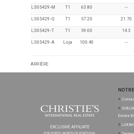
LS05429-M
T1
63.80
--
LS05429-Q
T1
57.20
21.70
LS05429-T
T1
59.00
14.3
LS05429-A
Loja
100.40
--
ARRIÈRE
NOTRE
Conta
SUBLIM
Estate B
LUXIM
Termes