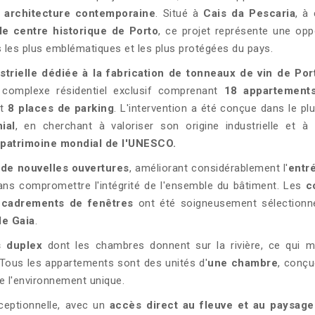
t architecture contemporaine
. Situé à
Cais da Pescaria
, à
le centre historique de Porto
, ce projet représente une opp
s les plus emblématiques et les plus protégées du pays.
strielle dédiée à la fabrication de tonneaux de vin de Por
complexe résidentiel exclusif comprenant
18 appartement
t
8 places de parking
. L'intervention a été conçue dans le pl
ial
, en cherchant à valoriser son origine industrielle et à 
 patrimoine mondial de l'UNESCO.
 de nouvelles ouvertures
, améliorant considérablement l'
entr
ans compromettre l'intégrité de l'ensemble du bâtiment. Les
c
cadrements de fenêtres
ont été soigneusement sélectionn
de Gaia
.
s duplex
dont les chambres donnent sur la rivière, ce qui m
. Tous les appartements sont des unités d'
une chambre
, conç
 de l'environnement unique.
ceptionnelle, avec un
accès direct au fleuve et au paysage