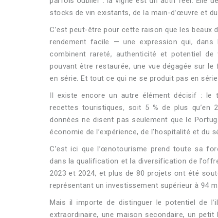
parfois oublier : la vigne est un actif réel. Elle 
stocks de vin existants, de la main-d’œuvre et du
C’est peut-être pour cette raison que les beaux 
rendement facile — une expression qui, dans 
combinent rareté, authenticité et potentiel de
pouvant être restaurée, une vue dégagée sur le
en série. Et tout ce qui ne se produit pas en séri
Il existe encore un autre élément décisif : le 
recettes touristiques, soit 5 % de plus qu’en 2
données ne disent pas seulement que le Portugal
économie de l’expérience, de l’hospitalité et du s
C’est ici que l’œnotourisme prend toute sa fo
dans la qualification et la diversification de l’o
2023 et 2024, et plus de 80 projets ont été so
représentant un investissement supérieur à 94 mi
Mais il importe de distinguer le potentiel de l
extraordinaire, une maison secondaire, un peti