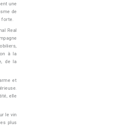
hent une
risme de
 forte.
nal Real
compagne
biliers,
ion à la
e, de la
harme et
érieuse.
té, elle
r le vin
les plus