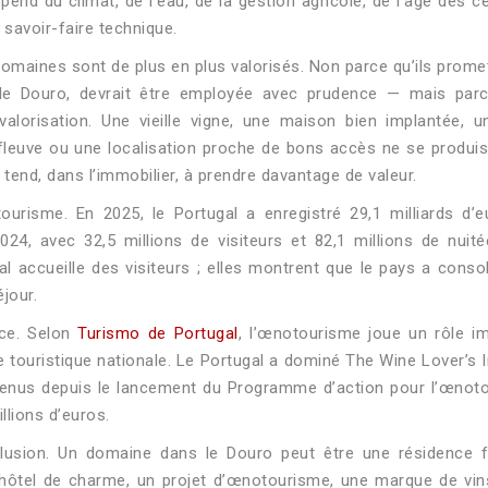
dépend du climat, de l’eau, de la gestion agricole, de l’âge des c
 savoir-faire technique.
domaines sont de plus en plus valorisés. Non parce qu’ils prome
le Douro, devrait être employée avec prudence — mais parce
 valorisation. Une vieille vigne, une maison bien implantée, 
 fleuve ou une localisation proche de bons accès ne se produi
e tend, dans l’immobilier, à prendre davantage de valeur.
tourisme. En 2025, le Portugal a enregistré 29,1 milliards d’
024, avec 32,5 millions de visiteurs et 82,1 millions de nuit
 accueille des visiteurs ; elles montrent que le pays a conso
éjour.
rce. Selon
Turismo de Portugal
, l’œnotourisme joue un rôle i
ffre touristique nationale. Le Portugal a dominé The Wine Lover’s 
utenus depuis le lancement du Programme d’action pour l’œnot
llions d’euros.
’illusion. Un domaine dans le Douro peut être une résidence f
t hôtel de charme, un projet d’œnotourisme, une marque de vi