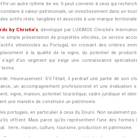
frir un autre rythme de vie. Il peut convenir à ceux qui recherc
 secondaire à valeur patrimoniale, un investissement dans un tou
des actifs réels, tangibles et associés à une marque territoriale
rds by Christie’s
, développé par LUXIMOS Christie’s Internatio
une simple présentation de propriétés viticoles, ce service ac
actifs vitivinicoles au Portugal, en croisant des critères immo
emplacement à la qualité de la vigne, du potentiel de product
l s’agit d’un segment qui exige une connaissance spécialisé
g terme.
e. Heureusement. S’il l’était, il perdrait une partie de son c
ssance, un accompagnement professionnel et une évaluation s
, vigne, maison, potentiel touristique, cadre juridique et identi
vient une manière de construire un patrimoine.
les portugais, en particulier à ceux du Douro. Non seulement pou
u’ils offrent. Mais parce qu’ils représentent l’une des formes 
 : terre, maison, culture, tourisme, production et patrimoine.