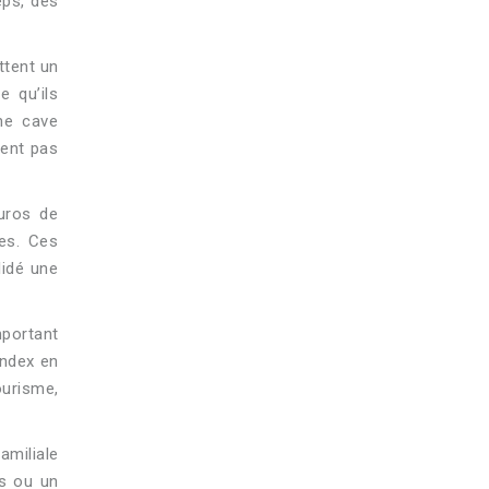
eps, des
ttent un
 qu’ils
une cave
sent pas
euros de
ées. Ces
lidé une
mportant
Index en
ourisme,
amiliale
ns ou un