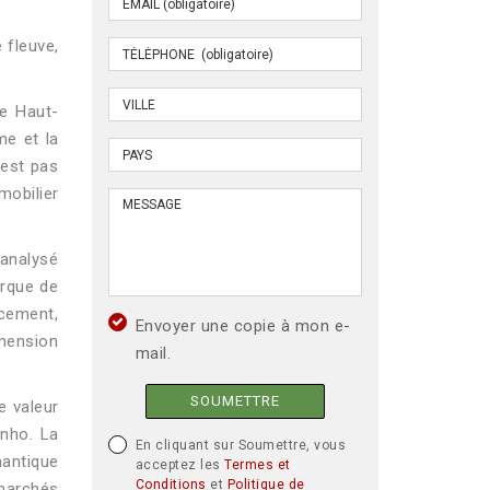
 fleuve,
Le Haut-
me et la
’est pas
mobilier
analysé
arque de
acement,
Envoyer une copie à mon e-
mension
mail.
SOUMETTRE
e valeur
inho. La
En cliquant sur Soumettre, vous
mantique
acceptez les
Termes et
Conditions
et
Politique de
marchés