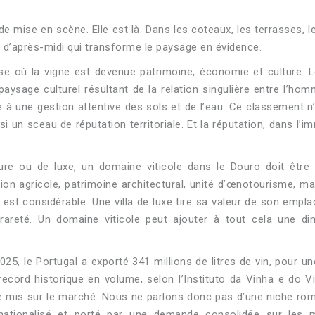
de mise en scène. Elle est là. Dans les coteaux, les terrasses, le
fin d’après-midi qui transforme le paysage en évidence.
ise où la vigne est devenue patrimoine, économie et culture. 
sage culturel résultant de la relation singulière entre l’hom
 à une gestion attentive des sols et de l’eau. Ce classement n
 un sceau de réputation territoriale. Et la réputation, dans l’im
 ou de luxe, un domaine viticole dans le Douro doit être 
ion agricole, patrimoine architectural, unité d’œnotourisme, m
e est considérable. Une villa de luxe tire sa valeur de son empl
rareté. Un domaine viticole peut ajouter à tout cela une di
25, le Portugal a exporté 341 millions de litres de vin, pour un
record historique en volume, selon l’Instituto da Vinha e do V
té mis sur le marché. Nous ne parlons donc pas d’une niche ro
rnationalisé et porté par une demande consolidée sur les 