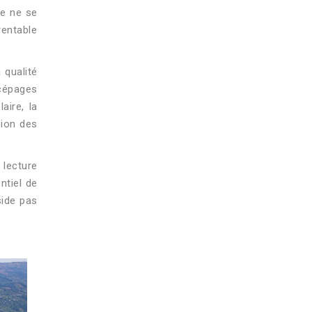
ne ne se
rentable
 qualité
 cépages
aire, la
sion des
 lecture
ntiel de
side pas