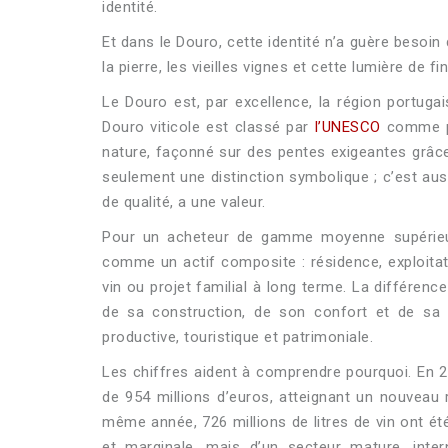
identité.
Et dans le Douro, cette identité n’a guère besoin 
la pierre, les vieilles vignes et cette lumière de 
Le Douro est, par excellence, la région portuga
Douro viticole est classé par
l’UNESCO
comme pay
nature, façonné sur des pentes exigeantes grâce
seulement une distinction symbolique ; c’est aussi
de qualité, a une valeur.
Pour un acheteur de gamme moyenne supérieure
comme un actif composite : résidence, exploitat
vin ou projet familial à long terme. La différenc
de sa construction, de son confort et de sa 
productive, touristique et patrimoniale.
Les chiffres aident à comprendre pourquoi. En 20
de 954 millions d’euros, atteignant un nouveau 
même année, 726 millions de litres de vin ont é
et marginale, mais d’un secteur mature, inte