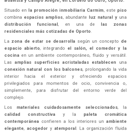
Boavista y Campo Alegre, en Lordelo do Ouro, Oporto.
Situado en
la promoción inmobiliaria
Carmim
, este
piso
combina
espacios amplios
, abundante
luz natural y
una
distribución funcional
, en una de
las zonas
residenciales más cotizadas de Oporto
.
La
zona
de estar
se desarrolla
según un concepto
de
espacio abierto
, integrando
el salón, el comedor y la
cocina
en un ambiente contemporáneo, fluido y versátil.
Las
amplias superficies acristaladas establecen
una
conexión natural con los balcones
, prolongando la vida
interior hacia el exterior y ofreciendo espacios
privilegiados para momentos de ocio, convivencia o,
simplemente, para disfrutar del entorno verde del
complejo.
Los
materiales cuidadosamente seleccionados
, la
calidad constructiva
y la
paleta cromática
contemporánea
confieren a los interiores un
ambiente
elegante
,
acogedor
y
atemporal
. La organización fluida