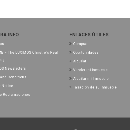
RA INFO
ENLACES ÚTILES
tos
Comprar
E – The LUXIMOS Christie's Real
Oportunidades
log
Alquilar
OS Newsletters
Vender mi Inmueble
and Conditions
Alquilar mi Inmueble
y Notice
Tasación de su Inmueble
de Reclamaciones