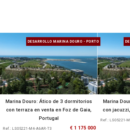
DESARROLLO MARINA DOURO - PORTO
DE
Marina Douro: Ático de 3 dormitorios
Marina Dour
con terraza en venta en Foz de Gaia,
con jacuzzi,
Portugal
Ref.: LS05221-
€ 1 175 000
Ref.: LS05221-M4-A6AR-T3