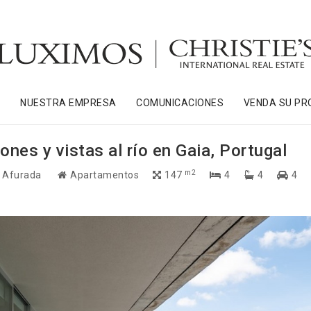
S
NUESTRA EMPRESA
COMUNICACIONES
VENDA SU PR
ones y vistas al río en Gaia, Portugal
m2
a Afurada
Apartamentos
147
4
4
4