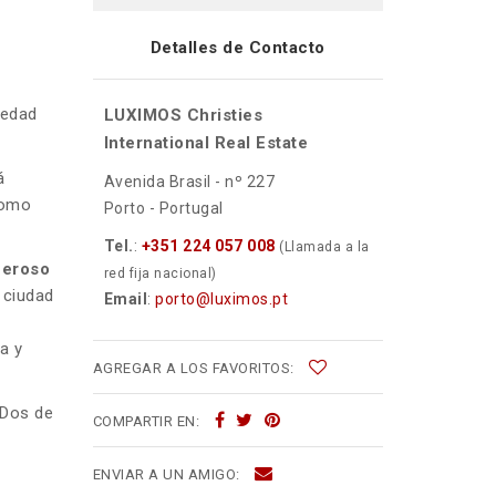
Detalles de Contacto
iedad
LUXIMOS Christies
International Real Estate
á
Avenida Brasil - nº 227
como
Porto - Portugal
Tel.
:
+351 224 057 008
(Llamada a la
eroso
red fija nacional)
 ciudad
Email
:
porto@luximos.pt
a y
AGREGAR A LOS FAVORITOS:
Dos de
COMPARTIR EN:
ENVIAR A UN AMIGO: