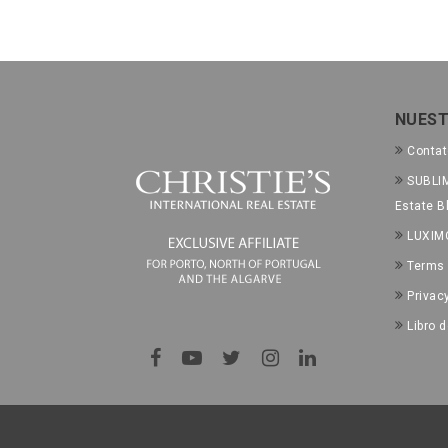
NUEST
Conta
SUBLIM
Estate B
LUXIM
Terms 
Privac
Libro 