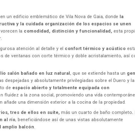
en un edificio emblemático de Vila Nova de Gaia, donde
la
ructiva y la cuidada organización de los espacios se unen
avorecen la
comodidad, distinción y funcionalidad,
esta prop
.
igurosa atención al detalle y el
confort térmico y acústico
est
s de ventanas con corte térmico y doble acristalamiento, así 
io salón bañado en luz natural
, que se extiende hasta un
gen
tas despejadas y absolutamente privilegiadas sobre el Duero y la
pto de
espacio abierto y totalmente equipada con
on fluidez a la zona social, promoviendo una vida contemporáne
n añade una dimensión exterior a la cocina de la propiedad.
ios, tres de ellos en suite,
más un cuarto de baño completo
.
n al río
, beneficiándose así de unas vistas absolutamente
l amplio balcón
.