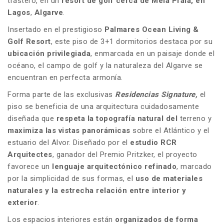
trastero, en un
resort de golf cerca de Meia Praia, en
Lagos
,
Algarve
.
Insertado en el prestigioso
Palmares Ocean Living &
Golf Resort
, este piso de 3+1 dormitorios destaca por su
ubicación privilegiada
, enmarcada en un paisaje donde el
océano, el campo de golf y la naturaleza del Algarve se
encuentran en perfecta armonía.
Forma parte de las exclusivas
Residencias Signature,
el
piso se beneficia de una arquitectura cuidadosamente
diseñada que
respeta la topografía natural del
terreno y
maximiza las vistas panorámicas
sobre el Atlántico y el
estuario del Alvor. Diseñado por el
estudio RCR
Arquitectes
, ganador del Premio Pritzker, el proyecto
favorece un
lenguaje arquitectónico refinado
, marcado
por la simplicidad de sus formas, el
uso de materiales
naturales y la estrecha relación entre interior y
exterior
.
Los espacios interiores están
organizados de forma