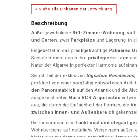
Siehe alle Einheiten der Entwicklung
Beschreibung
Außergewöhnliche
3+1-Zimmer-Wohnung, voll m
und Garten
, zwei
Parkplätze
und Lagerung, in 
Eingebettet in das prestigeträchtige
Palmares Oc
Schlafzimmern durch ihre
privilegierte Lage
aus
Natur der Algarve in perfekter Harmonie aufeinan
Sie ist Teil der exklusiven
Signature Residenzen,
profitiert von einer sorgfältig entworfenen Archit
den Panoramablick
auf den Atlantik und die A
ausgezeichneten
Büro RCR Arquitectes
entworf
aus, die durch die Einfachheit der Formen, die
Ve
zwischen Innen- und Außenbereich
gekennzeic
Die Innenräume sind
funktional und elegant ges
Wohnbereiche auf natürliche Weise nach außen e