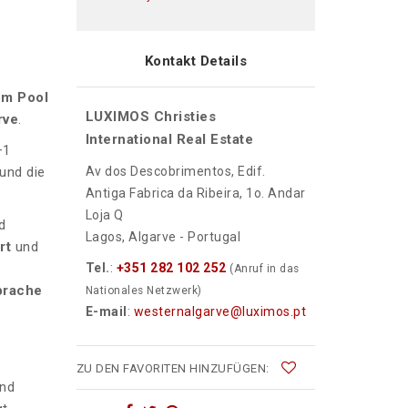
Kontakt Details
em Pool
LUXIMOS Christies
rve
.
International Real Estate
+1
und die
Av dos Descobrimentos, Edif.
Antiga Fabrica da Ribeira, 1o. Andar
Loja Q
d
Lagos, Algarve - Portugal
rt
und
Tel.
:
+351 282 102 252
(Anruf in das
sprache
Nationales Netzwerk)
E-mail
:
westernalgarve@luximos.pt
ZU DEN FAVORITEN HINZUFÜGEN:
und