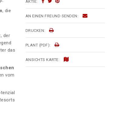
t.
AKTIE:
m
, die
AN EINEN FREUND SENDEN:
DRUCKEN:
z
, der
Gegend
PLANT (PDF):
nter das
ANSICHTS KARTE:
ischen
ten vom
tenzial
 Resorts