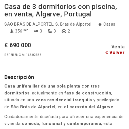
Casa de 3 dormitorios con piscina,
en venta, Algarve, Portugal
SÃO BRÁS DE ALPORTEL
, S. Bras de Alportel
Casas
m2
356
3
3
2
€ 690 000
Venta
Volver
REFERENCIA: 1LS02365
Descripción
Casa unifamiliar de una sola planta con tres
dormitorios
, actualmente en
fase de construcción
,
situada en una
zona residencial tranquila
y privilegiada
de
São Brás de Alportel
, en
el corazón del Algarve.
Cuidadosamente diseñada para ofrecer una experiencia de
vivienda
cómoda
,
funcional y
contemporánea
, esta