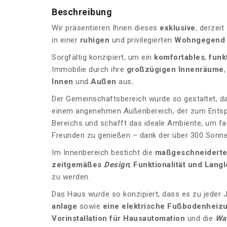
Beschreibung
Wir präsentieren Ihnen dieses
exklusive
, derzeit
in einer
ruhigen
und privilegierten
Wohngegend
Sorgfältig konzipiert, um ein
komfortables
,
funk
Immobilie durch ihre
großzügigen Innenräume
,
Innen
und
Außen
aus
.
Der Gemeinschaftsbereich wurde so gestaltet, das
einem angenehmen Außenbereich, der zum Entsp
Bereichs und schafft das ideale Ambiente, um fa
Freunden zu genießen – dank der über 300 Sonnent
Im Innenbereich besticht die
maßgeschneiderte
zeitgemäßes
Design
,
Funktionalität und
Langl
zu werden.
Das Haus wurde so konzipiert, dass es zu jeder 
anlage
sowie
eine elektrische Fußbodenheiz
Vorinstallation für Hausautomation
und die
Wa