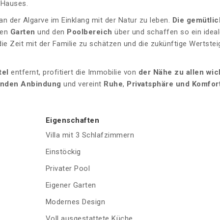
 Hauses.
an der Algarve im Einklang mit der Natur zu leben.
Die gemütli
den
Garten
und den
Poolbereich
über und schaffen so ein idea
ie Zeit mit der Familie zu schätzen und die zukünftige Wertste
tel
entfernt, profitiert die Immobilie von
der Nähe zu
allen wic
enden Anbindung
und vereint
Ruhe
,
Privatsphäre und
Komfor
Eigenschaften
Villa mit 3 Schlafzimmern
Einstöckig
Privater Pool
Eigener Garten
Modernes Design
Voll ausgestattete Küche