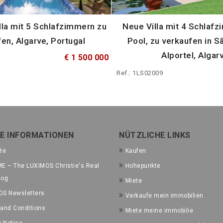
lla mit 5 Schlafzimmern zu
Neue Villa mit 4 Schlafz
en, Algarve, Portugal
Pool, zu verkaufen in S
Alportel, Algar
€ 1 500 000
Ref.: 1LS02009
E INFORMATIONEN
NÜTZLICHE LINKS
te
Kaufen
E – The LUXIMOS Christie's Real
Hohepunkte
log
Miete
OS Newsletters
Verkaufe mein immobilien
and Conditions
Miete meine immobilie
y Notice