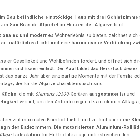
im Bau befindliche
einstöckige Haus mit drei Schlafzimme
von
São Brás de Alportel
im
Herzen der Algarve
liegt
.
tionales und
modernes
Wohnerlebnis zu bieten, zeichnet sich 
 viel
natürliches
Licht
und
eine
harmonische Verbindung zw
s er Geselligkeit und Wohlbefinden fördert, und öffnet sich dir
annen und Essen einlädt. Der
Pool
bildet
das Herzstück dieses
st das ganze Jahr über einzigartige Momente mit der Familie od
age, die für die Algarve charakteristisch sind.
 Küche
, die mit
Siemens iQ300
-Geräten
ausgestattet
ist und
ebigkeit
vereint, um den Anforderungen des modernen Alltags 
Jahreszeit maximalen Komfort bietet, und verfügt über
eine
Kli
ung
in den Badezimmern.
Die motorisierten Aluminium-Rolllä
llbox
-Ladestation
für Elektrofahrzeuge unterstreichen den