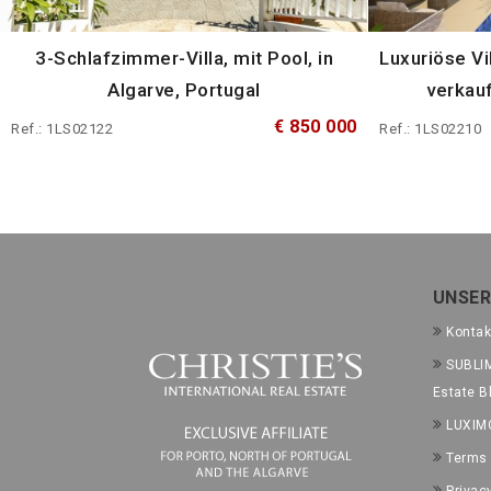
3-Schlafzimmer-Villa, mit Pool, in
Luxuriöse Vi
Algarve, Portugal
verkauf
€ 850 000
Ref.: 1LS02122
Ref.: 1LS02210
UNSER
Kontak
SUBLIM
Estate B
LUXIM
Terms 
Privac