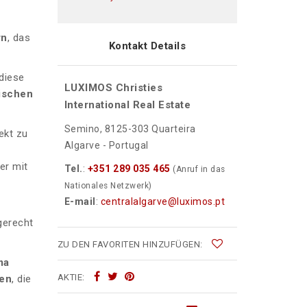
rn
, das
Kontakt Details
diese
LUXIMOS Christies
ischen
International Real Estate
Semino, 8125-303 Quarteira
ekt zu
Algarve - Portugal
er mit
Tel.
:
+351 289 035 465
(Anruf in das
Nationales Netzwerk)
E-mail
:
centralalgarve@luximos.pt
gerecht
ZU DEN FAVORITEN HINZUFÜGEN:
ma
AKTIE:
den
, die