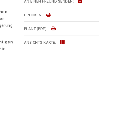
AN EINEN FREUND SENDEN:
chen
DRUCKEN:
les
igerung
PLANT (PDF):
htigen
ANSICHTS KARTE:
t
in