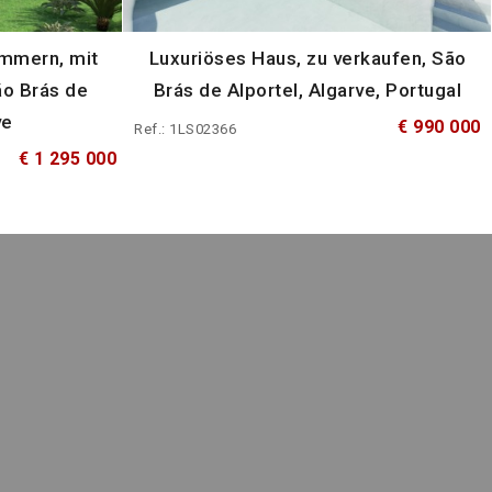
immern, mit
Luxuriöses Haus, zu verkaufen, São
ão Brás de
Brás de Alportel, Algarve, Portugal
ve
€ 990 000
Ref.: 1LS02366
€ 1 295 000