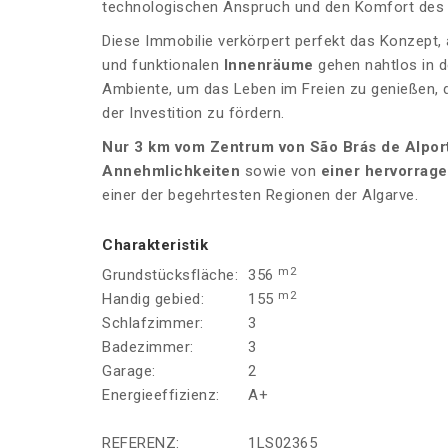
technologischen Anspruch und den Komfort des
Diese Immobilie verkörpert perfekt das Konzept, 
und funktionalen
Innenräume
gehen nahtlos in 
Ambiente, um das Leben im Freien zu genießen, d
der Investition zu fördern.
Nur 3 km vom Zentrum von São Brás de Alpor
Annehmlichkeiten
sowie von
einer hervorrag
einer der begehrtesten Regionen der Algarve.
Charakteristik
m2
Grundstücksfläche:
356
m2
Handig gebied:
155
Schlafzimmer:
3
Badezimmer:
3
Garage:
2
Energieeffizienz:
A+
REFERENZ:
1LS02365