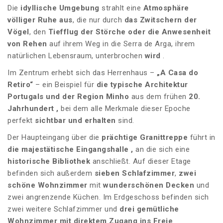
Die
idyllische Umgebung
strahlt eine
Atmosphäre
völliger Ruhe aus
, die nur durch
das Zwitschern der
Vögel
, den
Tiefflug der Störche oder
die Anwesenheit
von Rehen
auf ihrem Weg in die Serra de Arga, ihrem
natürlichen Lebensraum, unterbrochen
wird
.
Im Zentrum erhebt sich das Herrenhaus –
„A Casa do
Retiro“
– ein Beispiel für
die typische Architektur
Portugals und der Region Minho
aus dem frühen
20.
Jahrhundert
,
bei dem alle Merkmale dieser Epoche
perfekt
sichtbar und
erhalten
sind.
Der Haupteingang über die
prächtige Granittreppe
führt in
die majestätische Eingangshalle
,
an die sich eine
historische Bibliothek
anschließt. Auf dieser Etage
befinden sich außerdem
sieben Schlafzimmer
,
zwei
schöne Wohnzimmer
mit
wunderschönen Decken
und
zwei angrenzende Küchen. Im Erdgeschoss befinden sich
zwei weitere Schlafzimmer und
drei gemütliche
Wohnzimmer mit
direktem Zugang ins Freie
.