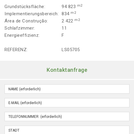
m2
Grundstücksfläche:
94 823
m2
Implementierungsbereich:
834
m2
Área de Construção:
2 422
Schlafzimmer:
11
Energieeffizienz:
F
REFERENZ:
LS05705
Kontaktanfrage