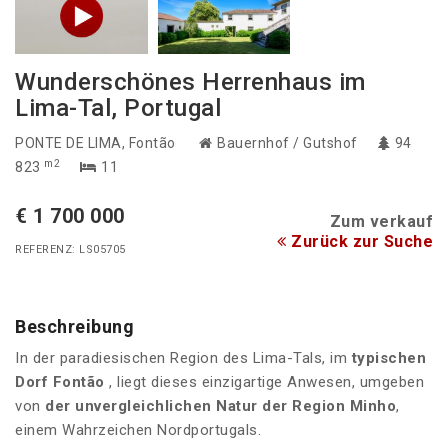
Wunderschönes Herrenhaus im
Lima-Tal, Portugal
PONTE DE LIMA
, Fontão
Bauernhof / Gutshof
94
m2
823
11
€ 1 700 000
Zum verkauf
Zurück zur Suche
REFERENZ: LS05705
Beschreibung
In der paradiesischen Region des Lima-Tals, im
typischen
Dorf Fontão
, liegt dieses einzigartige Anwesen, umgeben
von
der unvergleichlichen Natur der Region Minho
,
einem Wahrzeichen Nordportugals.