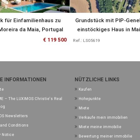
k für Einfamilienhaus zu
Grundstück mit PIP-Gene
Moreira da Maia, Portugal
einstöckiges Haus in Mai
€ 119 500
Ref.: LS05619
E INFORMATIONEN
NÜTZLICHE LINKS
te
Kaufen
E – The LUXIMOS Christie's Real
Hohepunkte
log
Miete
OS Newsletters
Verkaufe mein immobilien
and Conditions
Miete meine immobilie
y Notice
Bewertung meiner immobilie