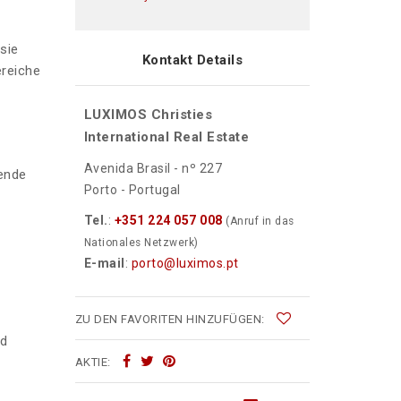
sie
Kontakt Details
ereiche
LUXIMOS Christies
International Real Estate
Avenida Brasil - nº 227
ßende
Porto - Portugal
Tel.
:
+351 224 057 008
(Anruf in das
Nationales Netzwerk)
E-mail
:
porto@luximos.pt
ZU DEN FAVORITEN HINZUFÜGEN:
nd
AKTIE: