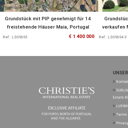
Grundstück mit PIP genehmigt für 14
Grundstüc
freistehende Häuser Maia, Portugal
verkaufen 
€ 1 400 000
Ref.: LS05655
Ref.: LS05654-3
UNSER
Kontak
SUBLIM
Estate B
LUXIM
Terms 
Privac