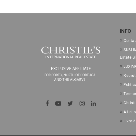
INFO
Conta
SUBLIM
Estate B
LUXIM
Recru
Políti
Termo
Christ
A Leilo
Livro 