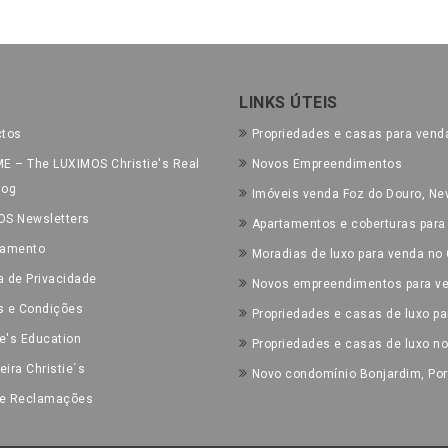
LINKS ÚTEIS
ctos
Propriedades e casas para vend
E – The LUXIMOS Christie's Real
Novos Empreendimentos
log
Imóveis venda Foz do Douro, Nev
OS Newsletters
Apartamentos e coberturas para
tamento
Moradias de luxo para venda no 
ca de Privacidade
Novos empreendimentos para ve
s e Condições
Propriedades e casas de luxo pa
ie's Education
Propriedades e casas de luxo n
eira Christie´s
Novo condomínio Bonjardim, Por
de Reclamações