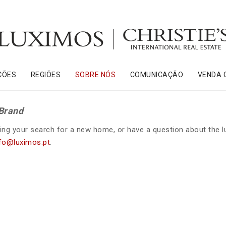
ÇÕES
REGIÕES
SOBRE NÓS
COMUNICAÇÃO
VENDA 
 Brand
nning your search for a new home, or have a question about the l
fo@luximos.pt
.