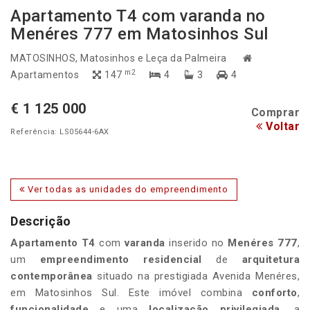
Apartamento T4 com varanda no
Menéres 777 em Matosinhos Sul
MATOSINHOS
, Matosinhos e Leça da Palmeira
m2
Apartamentos
147
4
3
4
€ 1 125 000
Comprar
Voltar
Referência: LS05644-6AX
Ver todas as unidades do empreendimento
Descrição
Apartamento T4
com
varanda
inserido no
Menéres 777
,
um
empreendimento residencial
de
arquitetura
contemporânea
situado na prestigiada Avenida Menéres,
em Matosinhos Sul. Este imóvel combina
conforto
,
funcionalidade
e uma
localização privilegiada
, a